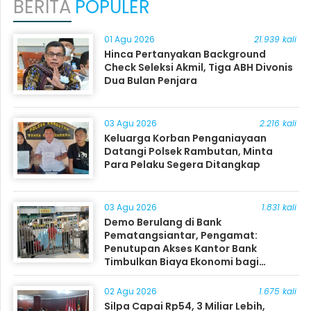
BERITA
POPULER
01 Agu 2026
21.939 kali
Hinca Pertanyakan Background
Check Seleksi Akmil, Tiga ABH Divonis
Dua Bulan Penjara
03 Agu 2026
2.216 kali
Keluarga Korban Penganiayaan
Datangi Polsek Rambutan, Minta
Para Pelaku Segera Ditangkap
03 Agu 2026
1.831 kali
Demo Berulang di Bank
Pematangsiantar, Pengamat:
Penutupan Akses Kantor Bank
Timbulkan Biaya Ekonomi bagi
Masyarakat
02 Agu 2026
1.675 kali
Silpa Capai Rp54, 3 Miliar Lebih,