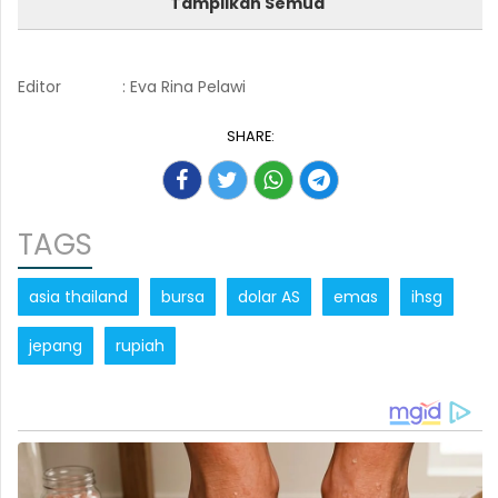
Tampilkan Semua
Editor
: Eva Rina Pelawi
SHARE:
TAGS
asia thailand
bursa
dolar AS
emas
ihsg
jepang
rupiah