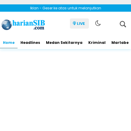
Iklan - Geser ke atas untuk melanjutkan
LIVE
Home
Headlines
Medan Sekitarnya
Kriminal
Martabe