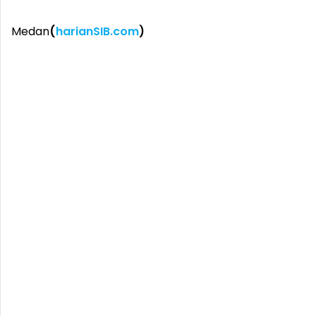
Medan
(
harianSIB.com
)