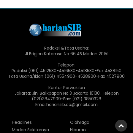
Redaksi &Tata Usaha:
Jl Brigjen Katamso No 66 AB Medan 20151
Telepon:
Redaksi (061) 4512530-4516530-4518530-Fax 4538150
Tata Usaha/Iklan (061) 4554900-4528900-Fax 4527900
Kantor Perwakilan
Jakarta: Jln. Balikpapan No.3 Jakarta 10130, Telepon
(021)3847909-Fax: (021) 3850328
Emai:hariansib.co@gmail.com
Headlines
Olahraga
Medan Sekitarnya
Hiburan