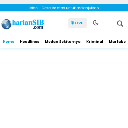
Iklan - Geser ke atas untuk melanjutkan
LIVE
Home
Headlines
Medan Sekitarnya
Kriminal
Martabe