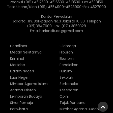
Redaksi (061) 4512530-4516530-4518530-Fax 4538150
Tata Usaha/Iklan (061) 4554900-4528900-Fax 4527900
Kantor Perwakilan
Jakarta: Jln. Balikpapan No.3 Jakarta 10130, Telepon
(021)3847909-Fax: (021) 3850328
Emai:hariansib.co@gmail.com
Headlines
Olahraga
Medan Sekitarnya
Hiburan
Kriminal
Ekonomi
Martabe
Pendidikan
Dalam Negeri
Hukum
Luar Negeri
Sekolah
Mimbar Agama Islam
Serbaneka
Agama Kristen
Kesehatan
Lembaran Budaya
Opini
Sinar Remaja
Tajuk Rencana
Pariwisata
Mimbar Agama Buddha