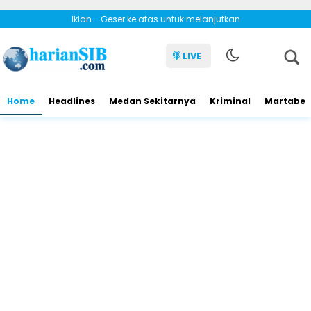
Iklan - Geser ke atas untuk melanjutkan
LIVE
Home
Headlines
Medan Sekitarnya
Kriminal
Martabe