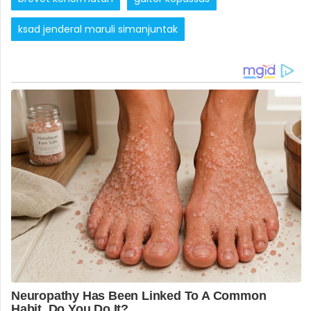
ksad jenderal maruli simanjuntak