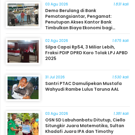
03 Agu 2026
1.831 kali
Demo Berulang di Bank
Pematangsiantar, Pengamat:
Penutupan Akses Kantor Bank
Timbulkan Biaya Ekonomi bagi
Masyarakat
02 Agu 2026
1.675 kali
Silpa Capai Rp54, 3 Miliar Lebih,
Fraksi PDIP DPRD Karo Tolak LPJ APBD
2025
31 Jul 2026
1.530 kali
Santri PTAC Damulipekan Mustafa
Wahyudi Rambe Lulus Taruna AAL
03 Agu 2026
1.381 kali
OSN SD Labuhanbatu Ditutup, Ciello
Situngkir Juara Matematika, Sultan
Khadafi Juara IPA dan Timothy