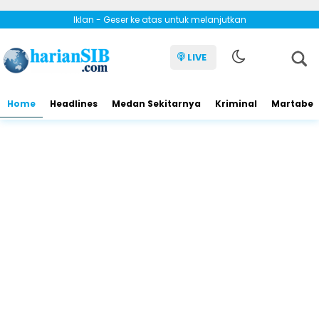
Iklan - Geser ke atas untuk melanjutkan
LIVE
Home
Headlines
Medan Sekitarnya
Kriminal
Martabe