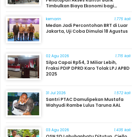
Timbulkan Biaya Ekonomi bagi
Masyarakat
kemarin
1.775 kali
Medan Jadi Percontohan BRT di Luar
Jakarta, Uji Coba Dimulai 18 Agustus
02 Agu 2026
1.715 kali
Silpa Capai Rp54, 3 Miliar Lebih,
Fraksi PDIP DPRD Karo Tolak LPJ APBD
2025
31 Jul 2026
1.572 kali
Santri PTAC Damulipekan Mustafa
Wahyudi Rambe Lulus Taruna AAL
03 Agu 2026
1.435 kali
OSN SD Labuhanbatu Ditutup, Ciello