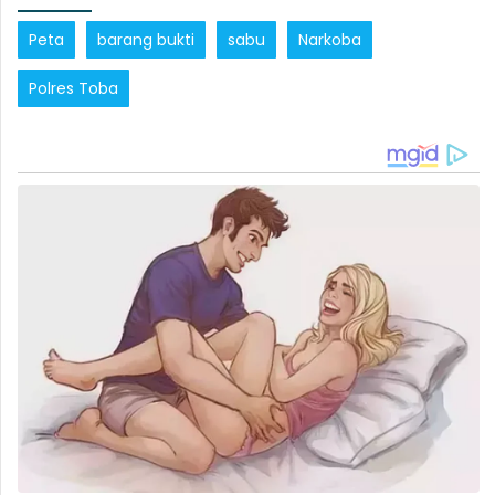
Peta
barang bukti
sabu
Narkoba
Polres Toba