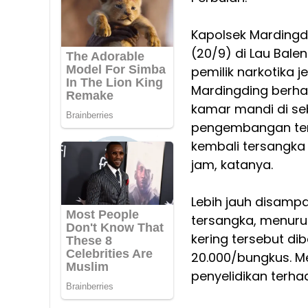
Kapolsek Mardingdi
(20/9) di Lau Ba
pemilik narkotika 
Mardingding berha
kamar mandi di seb
pengembangan ter
kembali tersangka
jam, katanya.
Lebih jauh disampa
tersangka, menur
kering tersebut di
20.000/bungkus. M
penyelidikan terha