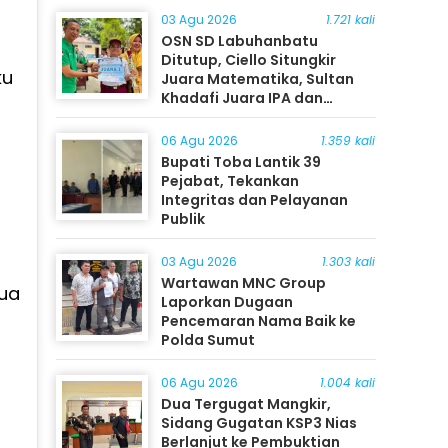
03 Agu 2026
1.721 kali
OSN SD Labuhanbatu
Ditutup, Ciello Situngkir
ku
Juara Matematika, Sultan
Khadafi Juara IPA dan
Timothy Rangkuti Juara IPS
06 Agu 2026
1.359 kali
Bupati Toba Lantik 39
Pejabat, Tekankan
Integritas dan Pelayanan
Publik
03 Agu 2026
1.303 kali
Wartawan MNC Group
dua
Laporkan Dugaan
Pencemaran Nama Baik ke
Polda Sumut
06 Agu 2026
1.004 kali
Dua Tergugat Mangkir,
Sidang Gugatan KSP3 Nias
Berlanjut ke Pembuktian