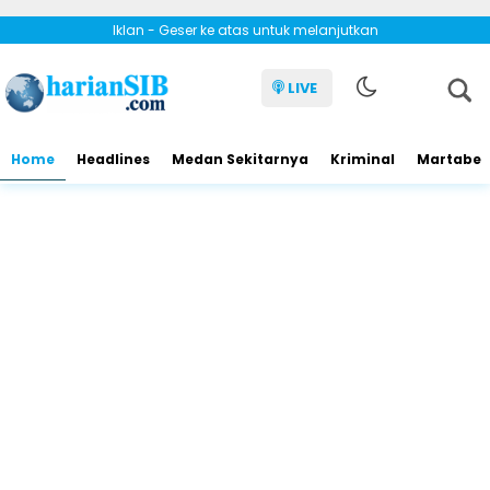
Iklan - Geser ke atas untuk melanjutkan
LIVE
Home
Headlines
Medan Sekitarnya
Kriminal
Martabe