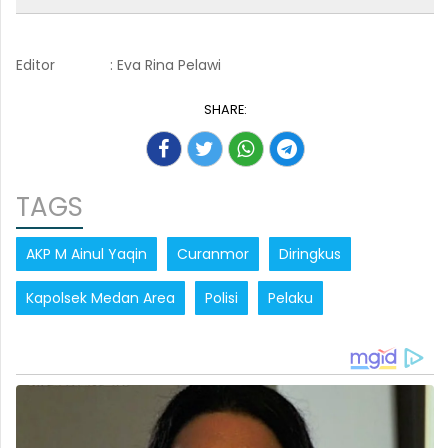
Editor
: Eva Rina Pelawi
SHARE:
TAGS
AKP M Ainul Yaqin
Curanmor
Diringkus
Kapolsek Medan Area
Polisi
Pelaku