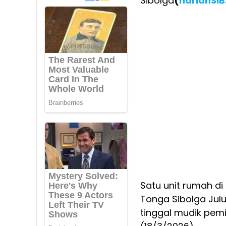
Sibolga
(
harianSI
Satu unit rumah di
Tonga Sibolga Jul
tinggal mudik pemil