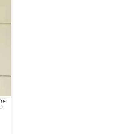
olga
ah