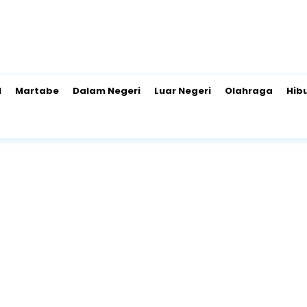
l
Martabe
Dalam Negeri
Luar Negeri
Olahraga
Hib