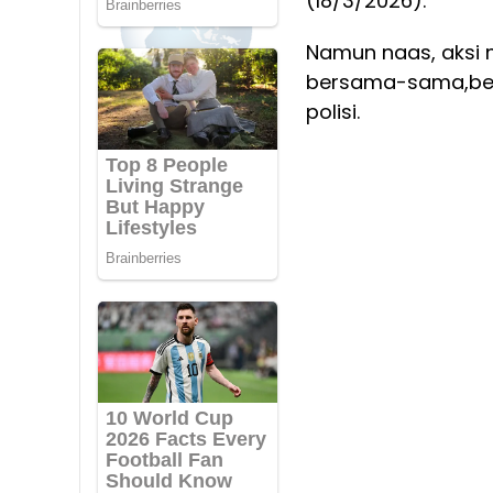
(18/3/2026).
Namun naas, aksi m
bersama-sama,ber
polisi.