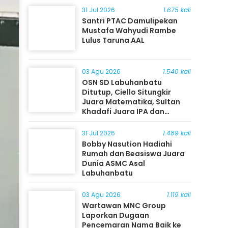
31 Jul 2026
1.675 kali
Santri PTAC Damulipekan
Mustafa Wahyudi Rambe
Lulus Taruna AAL
03 Agu 2026
1.540 kali
OSN SD Labuhanbatu
Ditutup, Ciello Situngkir
Juara Matematika, Sultan
Khadafi Juara IPA dan
Timothy Rangkuti Juara IPS
31 Jul 2026
1.489 kali
Bobby Nasution Hadiahi
Rumah dan Beasiswa Juara
Dunia ASMC Asal
Labuhanbatu
03 Agu 2026
1.119 kali
Wartawan MNC Group
Laporkan Dugaan
Pencemaran Nama Baik ke