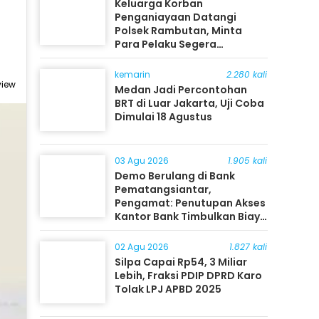
Keluarga Korban
Penganiayaan Datangi
Polsek Rambutan, Minta
Para Pelaku Segera
Ditangkap
kemarin
2.280 kali
view
Medan Jadi Percontohan
BRT di Luar Jakarta, Uji Coba
Dimulai 18 Agustus
03 Agu 2026
1.905 kali
Demo Berulang di Bank
Pematangsiantar,
Pengamat: Penutupan Akses
Kantor Bank Timbulkan Biaya
Ekonomi bagi Masyarakat
02 Agu 2026
1.827 kali
Silpa Capai Rp54, 3 Miliar
Lebih, Fraksi PDIP DPRD Karo
Tolak LPJ APBD 2025