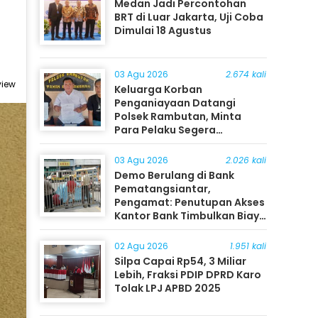
Medan Jadi Percontohan
BRT di Luar Jakarta, Uji Coba
Dimulai 18 Agustus
03 Agu 2026
2.674 kali
view
Keluarga Korban
Penganiayaan Datangi
Polsek Rambutan, Minta
Para Pelaku Segera
Ditangkap
03 Agu 2026
2.026 kali
Demo Berulang di Bank
Pematangsiantar,
Pengamat: Penutupan Akses
Kantor Bank Timbulkan Biaya
Ekonomi bagi Masyarakat
02 Agu 2026
1.951 kali
Silpa Capai Rp54, 3 Miliar
Lebih, Fraksi PDIP DPRD Karo
Tolak LPJ APBD 2025