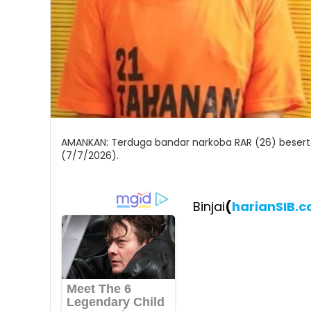
AMANKAN: Terduga bandar narkoba RAR (26) beserta 
(7/7/2026).
Binjai
(
harianSIB.