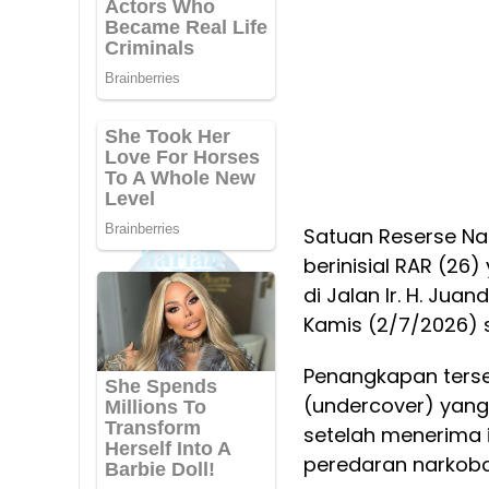
Satuan Reserse Nar
berinisial RAR (26
di Jalan Ir. H. Jua
Kamis (2/7/2026) s
Penangkapan ters
(undercover) yang 
setelah menerima i
peredaran narkoba