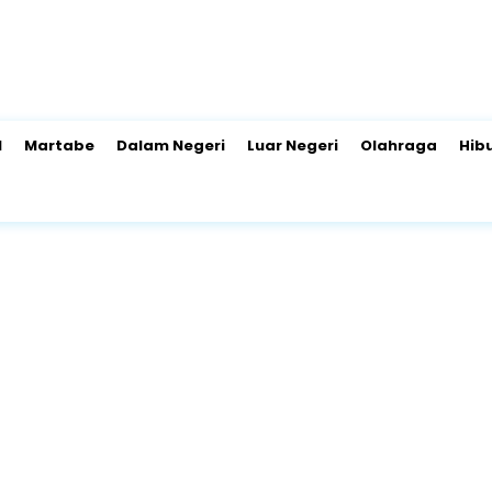
l
Martabe
Dalam Negeri
Luar Negeri
Olahraga
Hib