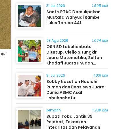
31 Jul 2026
1.805 kali
Santri PTAC Damulipekan
Mustafa Wahyudi Rambe
Lulus Taruna AAL
03 Agu 2026
1.684 kali
OSN SD Labuhanbatu
Ditutup, Ciello Situngkir
njai
Juara Matematika, Sultan
Khadafi Juara IPA dan
Timothy Rangkuti Juara IPS
31 Jul 2026
1.631 kali
Bobby Nasution Hadiahi
Rumah dan Beasiswa Juara
Dunia ASMC Asal
Labuhanbatu
kemarin
1.289 kali
Bupati Toba Lantik 39
Pejabat, Tekankan
Integritas dan Pelayanan