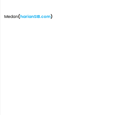
Medan
(
harianSIB.com
)