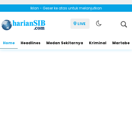
Iklan - Geser ke atas untuk melanjutkan
LIVE
Home
Headlines
Medan Sekitarnya
Kriminal
Martabe