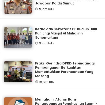
Jawaban Polda Sumut
9 jam lalu
Ketua dan Sekretaris PP Kualuh Hulu
Kunjungi Masjid Al Muhajirin
Sonomartani
9 jam lalu
Fraksi Gerindra DPRD Tebingtinggi:
Pembangunan Berkualitas
Membutuhkan Perencanaan Yang
Matang
10 jam lalu
Memahami Aturan Baru
Penggabungan Penghasilan Suami-