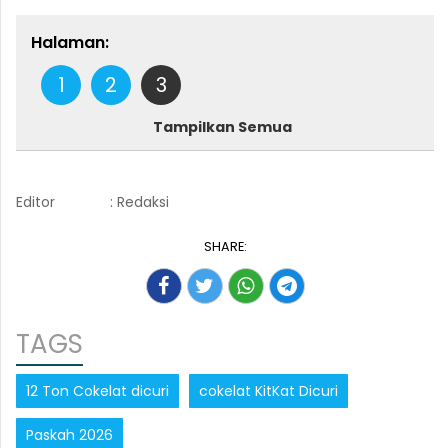
Halaman:
1
2
3
Tampilkan Semua
Editor
: Redaksi
SHARE:
TAGS
12 Ton Cokelat dicuri
cokelat KitKat Dicuri
Paskah 2026