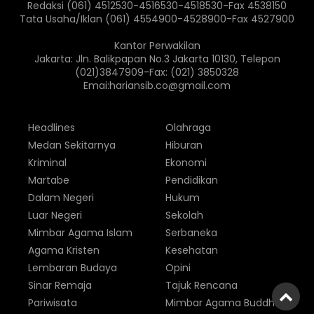
Redaksi (061) 4512530-4516530-4518530-Fax 4538150
Tata Usaha/Iklan (061) 4554900-4528900-Fax 4527900
Kantor Perwakilan
Jakarta: Jln. Balikpapan No.3 Jakarta 10130, Telepon
(021)3847909-Fax: (021) 3850328
Emai:hariansib.co@gmail.com
Headlines
Olahraga
Medan Sekitarnya
Hiburan
Kriminal
Ekonomi
Martabe
Pendidikan
Dalam Negeri
Hukum
Luar Negeri
Sekolah
Mimbar Agama Islam
Serbaneka
Agama Kristen
Kesehatan
Lembaran Budaya
Opini
Sinar Remaja
Tajuk Rencana
Pariwisata
Mimbar Agama Buddha