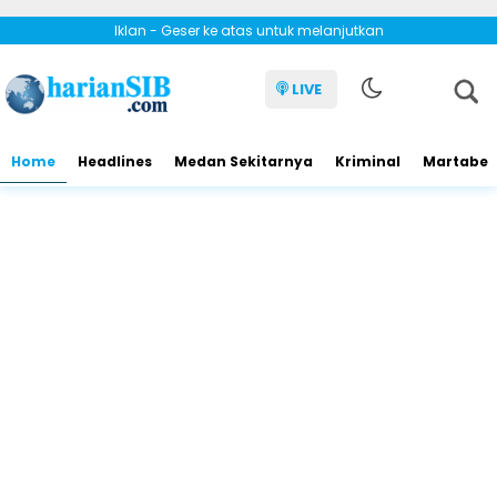
Iklan - Geser ke atas untuk melanjutkan
LIVE
Home
Headlines
Medan Sekitarnya
Kriminal
Martabe