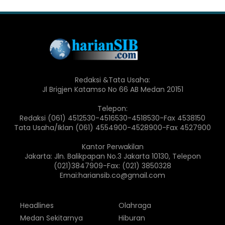
Redaksi &Tata Usaha:
Jl Brigjen Katamso No 66 AB Medan 20151
Telepon:
Redaksi (061) 4512530-4516530-4518530-Fax 4538150
Tata Usaha/Iklan (061) 4554900-4528900-Fax 4527900
Kantor Perwakilan
Jakarta: Jln. Balikpapan No.3 Jakarta 10130, Telepon
(021)3847909-Fax: (021) 3850328
Emai:hariansib.co@gmail.com
Headlines
Olahraga
Medan Sekitarnya
Hiburan