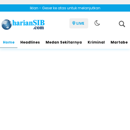
Iklan - Geser ke atas untuk melanjutkan
LIVE
Home
Headlines
Medan Sekitarnya
Kriminal
Martabe