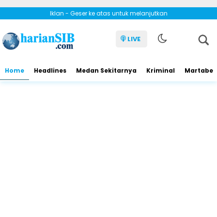
Iklan - Geser ke atas untuk melanjutkan
LIVE
Home
Headlines
Medan Sekitarnya
Kriminal
Martabe