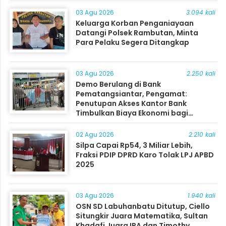
03 Agu 2026
3.094 kali
Keluarga Korban Penganiayaan
Datangi Polsek Rambutan, Minta
Para Pelaku Segera Ditangkap
03 Agu 2026
2.250 kali
Demo Berulang di Bank
Pematangsiantar, Pengamat:
Penutupan Akses Kantor Bank
Timbulkan Biaya Ekonomi bagi
Masyarakat
02 Agu 2026
2.210 kali
Silpa Capai Rp54, 3 Miliar Lebih,
Fraksi PDIP DPRD Karo Tolak LPJ APBD
2025
03 Agu 2026
1.940 kali
OSN SD Labuhanbatu Ditutup, Ciello
Situngkir Juara Matematika, Sultan
Khadafi Juara IPA dan Timothy