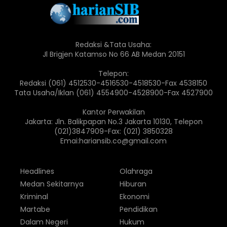
Redaksi &Tata Usaha:
Jl Brigjen Katamso No 66 AB Medan 20151
Telepon:
Redaksi (061) 4512530-4516530-4518530-Fax 4538150
Tata Usaha/Iklan (061) 4554900-4528900-Fax 4527900
Kantor Perwakilan
Jakarta: Jln. Balikpapan No.3 Jakarta 10130, Telepon
(021)3847909-Fax: (021) 3850328
Emai:hariansib.co@gmail.com
Headlines
Olahraga
Medan Sekitarnya
Hiburan
Kriminal
Ekonomi
Martabe
Pendidikan
Dalam Negeri
Hukum