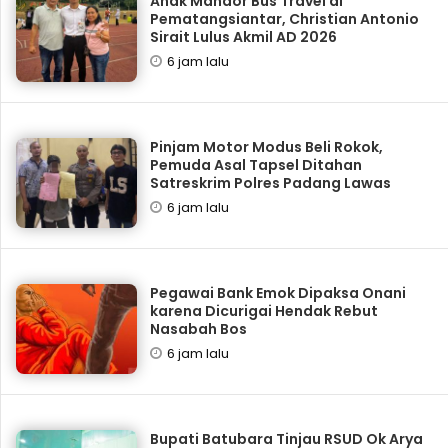
Anak Mandor Bus Travel di
Pematangsiantar, Christian Antonio
Sirait Lulus Akmil AD 2026
6 jam lalu
Pinjam Motor Modus Beli Rokok,
Pemuda Asal Tapsel Ditahan
Satreskrim Polres Padang Lawas
6 jam lalu
Pegawai Bank Emok Dipaksa Onani
karena Dicurigai Hendak Rebut
Nasabah Bos
6 jam lalu
Bupati Batubara Tinjau RSUD Ok Arya