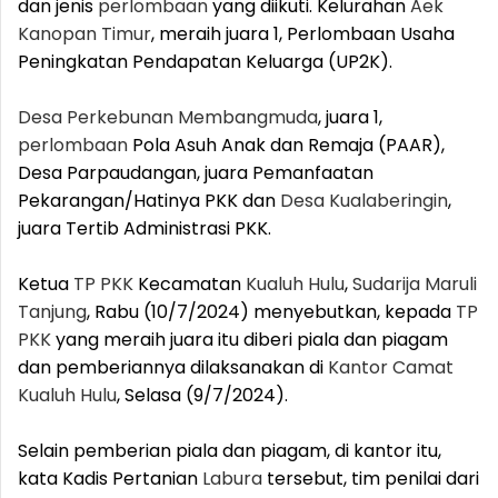
dan jenis
perlombaan
yang diikuti. Kelurahan
Aek
Kanopan Timur
, meraih juara 1, Perlombaan Usaha
Peningkatan Pendapatan Keluarga (UP2K).
Desa Perkebunan Membangmuda
, juara 1,
perlombaan
Pola Asuh Anak dan Remaja (PAAR),
Desa Parpaudangan, juara Pemanfaatan
Pekarangan/Hatinya PKK dan
Desa Kualaberingin
,
juara Tertib Administrasi PKK.
Ketua
TP PKK
Kecamatan
Kualuh Hulu
,
Sudarija Maruli
Tanjung
, Rabu (10/7/2024) menyebutkan, kepada
TP
PKK
yang meraih juara itu diberi piala dan piagam
dan pemberiannya dilaksanakan di
Kantor Camat
Kualuh Hulu
, Selasa (9/7/2024).
Selain pemberian piala dan piagam, di kantor itu,
kata Kadis Pertanian
Labura
tersebut, tim penilai dari