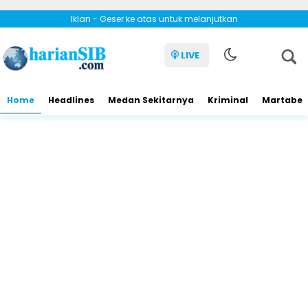
Iklan - Geser ke atas untuk melanjutkan
LIVE
Home
Headlines
Medan Sekitarnya
Kriminal
Martabe