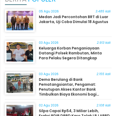
05 Agu 2026
3.485 kali
Medan Jadi Percontohan BRT di Luar
Jakarta, Uji Coba Dimulai 18 Agustus
03 Agu 2026
2.913 kali
Keluarga Korban Penganiayaan
Datangi Polsek Rambutan, Minta
Para Pelaku Segera Ditangkap
03 Agu 2026
2.155 kali
Demo Berulang di Bank
Pematangsiantar, Pengamat:
Penutupan Akses Kantor Bank
Timbulkan Biaya Ekonomi bagi
Masyarakat
02 Agu 2026
2.108 kali
Silpa Capai Rp54, 3 Miliar Lebih,
Fraksi PDIP DPRD Karo Tolak LPJ APBD