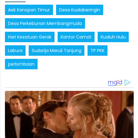
Aek Kanopan Timur
Desa Kualaberingin
Desa Perkebunan Membangmuda
Hari Kesatuan Gerak
Kantor Camat
Kualuh Hulu
Labura
Sudarija Maruli Tanjung
TP PKK
perlombaan