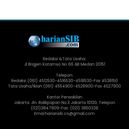
Redaksi &Tata Usaha:
Jl Brigjen Katamso No 66 AB Medan 20151
Telepon:
Redaksi (061) 4512530-4516530-4518530-Fax 4538150
Tata Usaha/Iklan (061) 4554900-4528900-Fax 4527900
Kantor Perwakilan
Jakarta: Jln. Balikpapan No.3 Jakarta 10130, Telepon
(021)3847909-Fax: (021) 3850328
Emai:hariansib.co@gmail.com