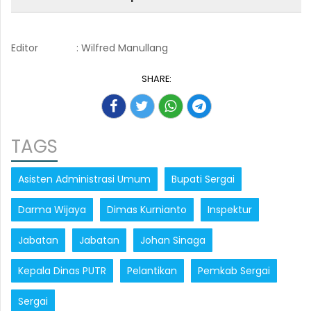
Editor
: Wilfred Manullang
SHARE:
TAGS
Asisten Administrasi Umum
Bupati Sergai
Darma Wijaya
Dimas Kurnianto
Inspektur
Jabatan
Jabatan
Johan Sinaga
Kepala Dinas PUTR
Pelantikan
Pemkab Sergai
Sergai