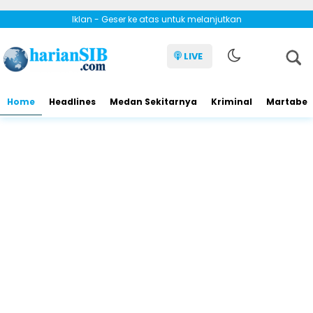
Iklan - Geser ke atas untuk melanjutkan
LIVE
Home
Headlines
Medan Sekitarnya
Kriminal
Martabe