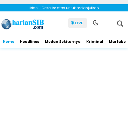
Iklan - Geser ke atas untuk melanjutkan
LIVE
Home
Headlines
Medan Sekitarnya
Kriminal
Martabe