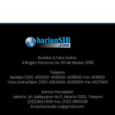
Redaksi &Tata Usaha:
Jl Brigjen Katamso No 66 AB Medan 20151
Telepon:
Redaksi (061) 4512530-4516530-4518530-Fax 4538150
Tata Usaha/Iklan (061) 4554900-4528900-Fax 4527900
Kantor Perwakilan
Jakarta: Jln. Balikpapan No.3 Jakarta 10130, Telepon
(021)3847909-Fax: (021) 3850328
Emai:hariansib.co@gmail.com