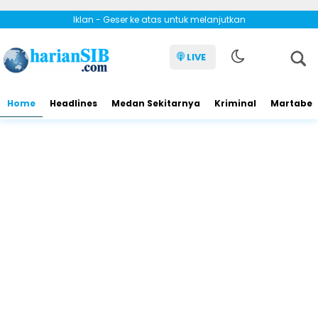
Iklan - Geser ke atas untuk melanjutkan
LIVE
Home
Headlines
Medan Sekitarnya
Kriminal
Martabe