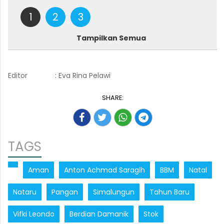
1
2
3
Tampilkan Semua
Editor
: Eva Rina Pelawi
SHARE:
TAGS
Aman
Anton Achmad Saragih
BBM
Natal
Nataru
Pangan
Simalungun
Tahun Baru
Vifki Leondo
Berdian Damanik
Stok