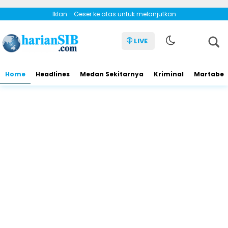
Iklan - Geser ke atas untuk melanjutkan
LIVE
Home
Headlines
Medan Sekitarnya
Kriminal
Martabe