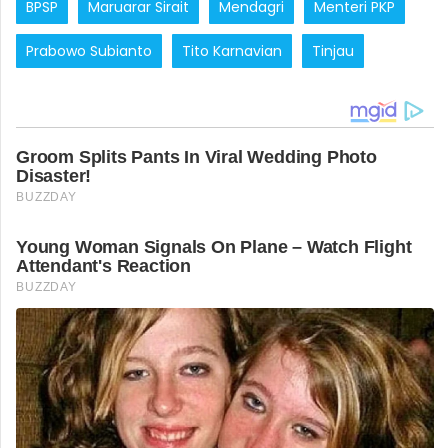
BPSP
Maruarar Sirait
Mendagri
Menteri PKP
Prabowo Subianto
Tito Karnavian
Tinjau