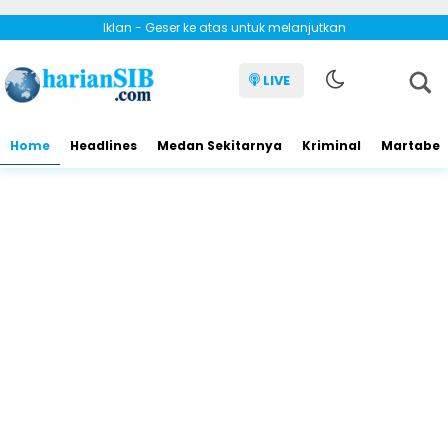
Iklan - Geser ke atas untuk melanjutkan
LIVE
Home
Headlines
Medan Sekitarnya
Kriminal
Martabe