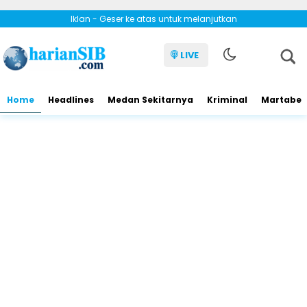
Iklan - Geser ke atas untuk melanjutkan
LIVE
Home
Headlines
Medan Sekitarnya
Kriminal
Martabe