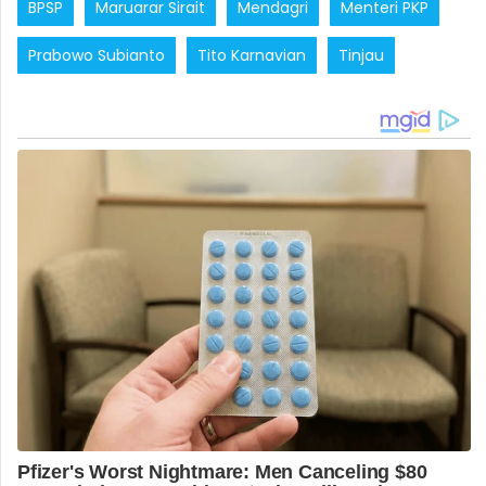
BPSP
Maruarar Sirait
Mendagri
Menteri PKP
Prabowo Subianto
Tito Karnavian
Tinjau