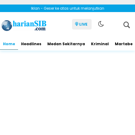
Iklan - Geser ke atas untuk melanjutkan
LIVE
Home
Headlines
Medan Sekitarnya
Kriminal
Martabe