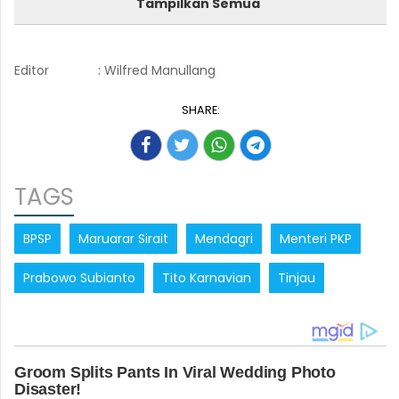
Tampilkan Semua
Editor
: Wilfred Manullang
SHARE:
TAGS
BPSP
Maruarar Sirait
Mendagri
Menteri PKP
Prabowo Subianto
Tito Karnavian
Tinjau