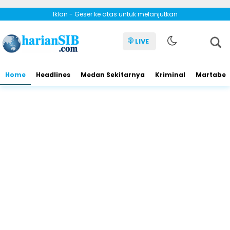
Iklan - Geser ke atas untuk melanjutkan
LIVE
Home
Headlines
Medan Sekitarnya
Kriminal
Martabe