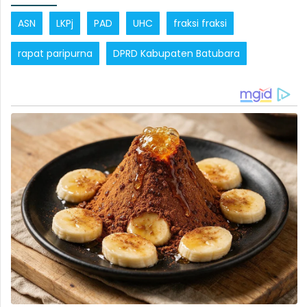
ASN
LKPj
PAD
UHC
fraksi fraksi
rapat paripurna
DPRD Kabupaten Batubara