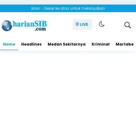
Iklan - Geser ke atas untuk melanjutkan
LIVE
Home
Headlines
Medan Sekitarnya
Kriminal
Martabe