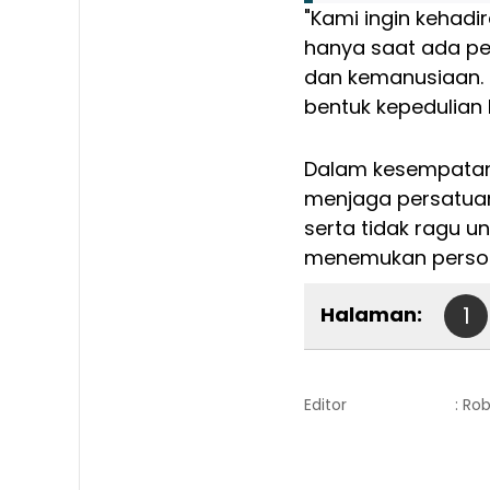
"Kami ingin kehadi
hanya saat ada per
dan kemanusiaan. P
bentuk kepedulian 
Dalam kesempatan
menjaga persatuan
serta tidak ragu u
menemukan persoa
Halaman:
1
Editor
: Ro