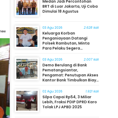
Medan Jadi Percontohan
BRT di Luar Jakarta, Uji Coba
Dimulai 18 Agustus
03 Agu 2026
2.628 kali
view
Keluarga Korban
Penganiayaan Datangi
Polsek Rambutan, Minta
Para Pelaku Segera
Ditangkap
03 Agu 2026
2.007 kali
Demo Berulang di Bank
Pematangsiantar,
Pengamat: Penutupan Akses
Kantor Bank Timbulkan Biaya
Ekonomi bagi Masyarakat
02 Agu 2026
1.921 kali
Silpa Capai Rp54, 3 Miliar
Lebih, Fraksi PDIP DPRD Karo
Tolak LPJ APBD 2025