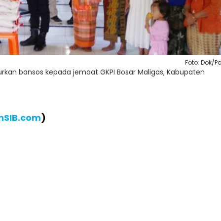
Foto: Dok/Po
alurkan bansos kepada jemaat GKPI Bosar Maligas, Kabupaten
nSIB.com
)