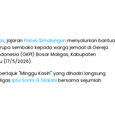
as
, jajaran
Polres Simalungun
menyalurkan bantu
erupa sembako kepada warga jemaat di Gereja
Indonesia (GKPI) Bosar Maligas, Kabupaten
u (17/5/2026).
bertajuk "Minggu Kasih" yang dihadiri langsung
ligas
Iptu Sonni G Silalahi
bersama sejumlah