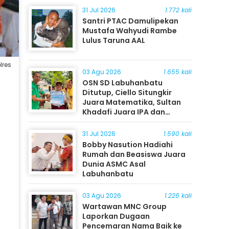
31 Jul 2026
1.772 kali
Santri PTAC Damulipekan
Mustafa Wahyudi Rambe
Lulus Taruna AAL
lres
03 Agu 2026
1.655 kali
OSN SD Labuhanbatu
Ditutup, Ciello Situngkir
Juara Matematika, Sultan
Khadafi Juara IPA dan
Timothy Rangkuti Juara IPS
31 Jul 2026
1.590 kali
Bobby Nasution Hadiahi
Rumah dan Beasiswa Juara
Dunia ASMC Asal
Labuhanbatu
03 Agu 2026
1.226 kali
Wartawan MNC Group
Laporkan Dugaan
Pencemaran Nama Baik ke