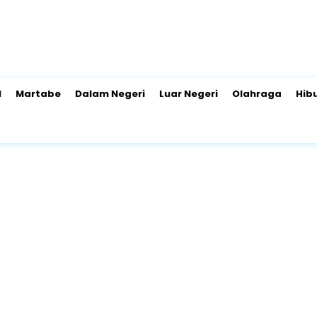
l
Martabe
Dalam Negeri
Luar Negeri
Olahraga
Hib