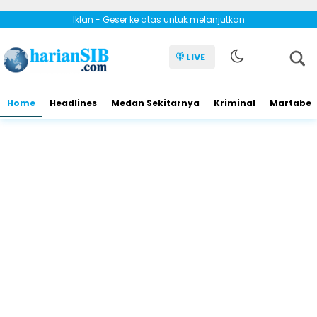
Iklan - Geser ke atas untuk melanjutkan
LIVE
Home
Headlines
Medan Sekitarnya
Kriminal
Martabe