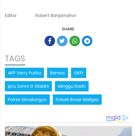
Editor
: Robert Banjarnahor
SHARE:
TAGS
AKP Verry Purba
Bansos
GKPI
Iptu Sonni G Silalahi
Minggu Kasih
Polres Simalungun
Polsek Bosar Maligas