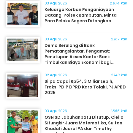
03 Agu 2026
2.974 kali
Keluarga Korban Penganiayaan
Datangi Polsek Rambutan, Minta
Para Pelaku Segera Ditangkap
03 Agu 2026
2.187 kali
Demo Berulang di Bank
Pematangsiantar, Pengamat:
Penutupan Akses Kantor Bank
Timbulkan Biaya Ekonomi bagi
Masyarakat
02 Agu 2026
2.143 kali
Silpa Capai Rp54, 3 Miliar Lebih,
Fraksi PDIP DPRD Karo Tolak LPJ APBD
2025
03 Agu 2026
1.865 kali
OSN SD Labuhanbatu Ditutup, Ciello
Situngkir Juara Matematika, Sultan
Khadafi Juara IPA dan Timothy