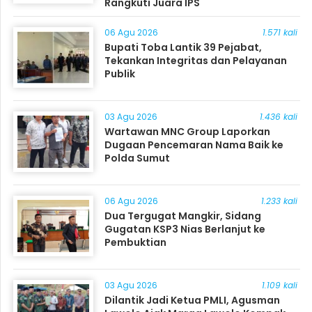
Rangkuti Juara IPS
06 Agu 2026
1.571 kali
Bupati Toba Lantik 39 Pejabat,
Tekankan Integritas dan Pelayanan
Publik
03 Agu 2026
1.436 kali
Wartawan MNC Group Laporkan
Dugaan Pencemaran Nama Baik ke
Polda Sumut
06 Agu 2026
1.233 kali
Dua Tergugat Mangkir, Sidang
Gugatan KSP3 Nias Berlanjut ke
Pembuktian
03 Agu 2026
1.109 kali
Dilantik Jadi Ketua PMLI, Agusman