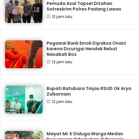
Pemuda Asal Tapsel Ditahan
Satreskrim Polres Padang Lawas
12 jam lalu
Pegawai Bank Emok Dipaksa Onani
karena Dicurigai Hendak Rebut
Nasabah Bos
12 jam lalu
Bupati Batubara Tinjau RSUD Ok Arya
Zulkarnain
12 jam lalu
Mayat Mr X Diduga Warga Medan