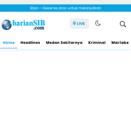
Iklan - Geser ke atas untuk melanjutkan
LIVE
Home
Headlines
Medan Sekitarnya
Kriminal
Martabe