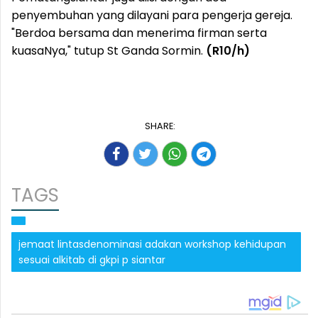
penyembuhan yang dilayani para pengerja gereja.
"Berdoa bersama dan menerima firman serta
kuasaNya," tutup St Ganda Sormin.
(R10/h)
SHARE:
TAGS
jemaat lintasdenominasi adakan workshop kehidupan
sesuai alkitab di gkpi p siantar