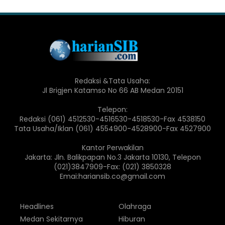
Redaksi &Tata Usaha:
Jl Brigjen Katamso No 66 AB Medan 20151
Telepon:
Redaksi (061) 4512530-4516530-4518530-Fax 4538150
Tata Usaha/Iklan (061) 4554900-4528900-Fax 4527900
Kantor Perwakilan
Jakarta: Jln. Balikpapan No.3 Jakarta 10130, Telepon
(021)3847909-Fax: (021) 3850328
Emai:hariansib.co@gmail.com
Headlines
Olahraga
Medan Sekitarnya
Hiburan