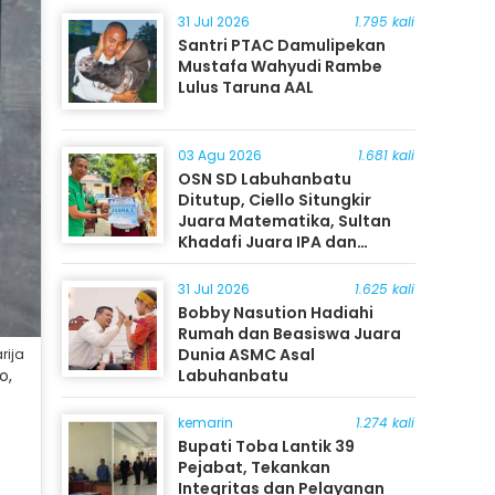
31 Jul 2026
1.795 kali
Santri PTAC Damulipekan
Mustafa Wahyudi Rambe
Lulus Taruna AAL
03 Agu 2026
1.681 kali
OSN SD Labuhanbatu
Ditutup, Ciello Situngkir
Juara Matematika, Sultan
Khadafi Juara IPA dan
Timothy Rangkuti Juara IPS
31 Jul 2026
1.625 kali
Bobby Nasution Hadiahi
Rumah dan Beasiswa Juara
Dunia ASMC Asal
rija
o,
Labuhanbatu
kemarin
1.274 kali
Bupati Toba Lantik 39
Pejabat, Tekankan
Integritas dan Pelayanan