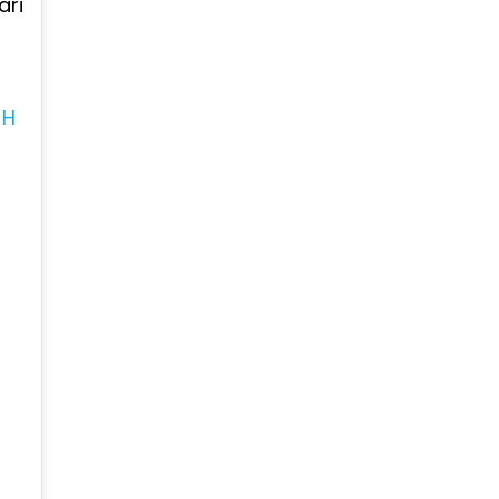
ari
 H