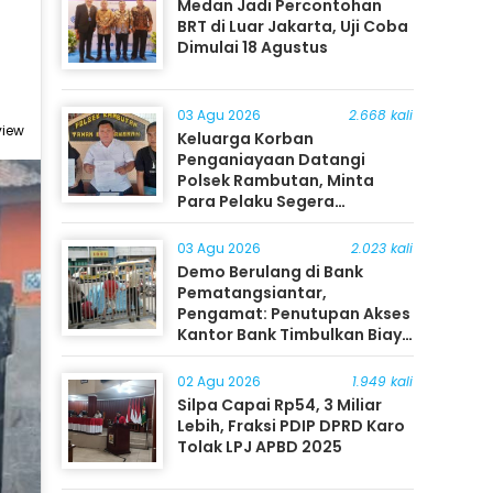
Medan Jadi Percontohan
BRT di Luar Jakarta, Uji Coba
Dimulai 18 Agustus
03 Agu 2026
2.668 kali
view
Keluarga Korban
Penganiayaan Datangi
Polsek Rambutan, Minta
Para Pelaku Segera
Ditangkap
03 Agu 2026
2.023 kali
Demo Berulang di Bank
Pematangsiantar,
Pengamat: Penutupan Akses
Kantor Bank Timbulkan Biaya
Ekonomi bagi Masyarakat
02 Agu 2026
1.949 kali
Silpa Capai Rp54, 3 Miliar
Lebih, Fraksi PDIP DPRD Karo
Tolak LPJ APBD 2025