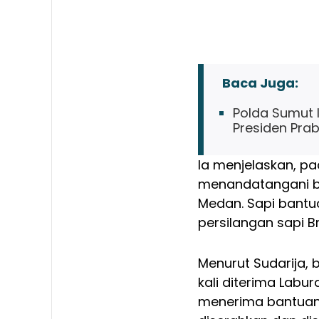
Baca Juga:
Polda Sumut 
Presiden Pra
Ia menjelaskan, pa
menandatangani be
Medan. Sapi bantuan
persilangan sapi 
Menurut Sudarija,
kali diterima Labur
menerima bantuan s