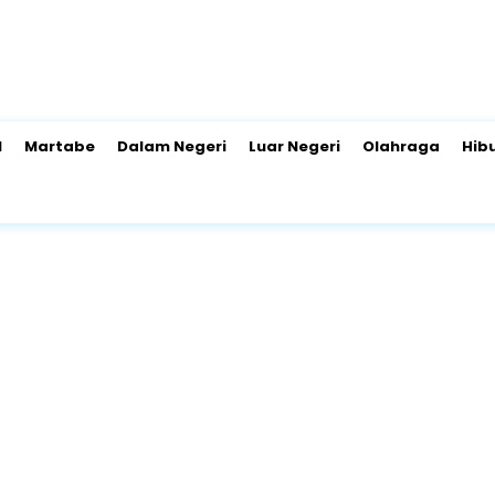
l
Martabe
Dalam Negeri
Luar Negeri
Olahraga
Hib