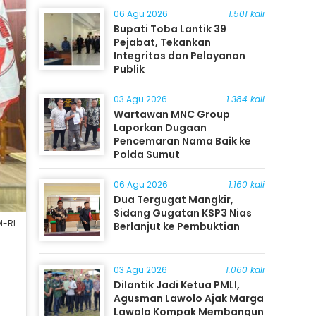
06 Agu 2026
1.501 kali
Bupati Toba Lantik 39
Pejabat, Tekankan
Integritas dan Pelayanan
Publik
03 Agu 2026
1.384 kali
Wartawan MNC Group
Laporkan Dugaan
Pencemaran Nama Baik ke
Polda Sumut
06 Agu 2026
1.160 kali
Dua Tergugat Mangkir,
Sidang Gugatan KSP3 Nias
M-RI
Berlanjut ke Pembuktian
03 Agu 2026
1.060 kali
Dilantik Jadi Ketua PMLI,
Agusman Lawolo Ajak Marga
Lawolo Kompak Membangun