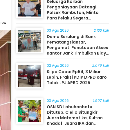
Keluarga Korban
Penganiayaan Datangi
Polsek Rambutan, Minta
Para Pelaku Segera
view
Ditangkap
03 Agu 2026
2.133 kali
Demo Berulang di Bank
Pematangsiantar,
Pengamat: Penutupan Akses
Kantor Bank Timbulkan Biaya
Ekonomi bagi Masyarakat
02 Agu 2026
2.079 kali
Silpa Capai Rp54, 3 Miliar
Lebih, Fraksi PDIP DPRD Karo
Tolak LPJ APBD 2025
03 Agu 2026
1.807 kali
OSN SD Labuhanbatu
Ditutup, Ciello Situngkir
Juara Matematika, Sultan
Khadafi Juara IPA dan
Timothy Rangkuti Juara IPS