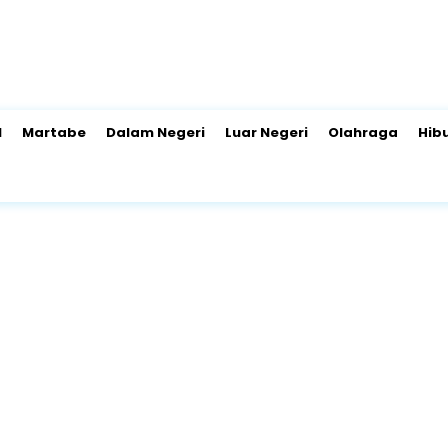
l
Martabe
Dalam Negeri
Luar Negeri
Olahraga
Hib