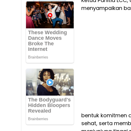
Ketua Panitia LCC
menyampaikan bah
bentuk komitmen 
sehat, serta membe