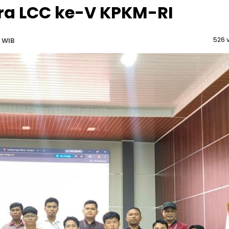
ra LCC ke-V KPKM-RI
526 
 WIB