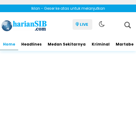
Iklan - Geser ke atas untuk melanjutkan
LIVE
Home
Headlines
Medan Sekitarnya
Kriminal
Martabe