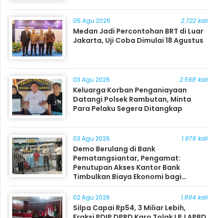
05 Agu 2026
2.722 kali
Medan Jadi Percontohan BRT di Luar
Jakarta, Uji Coba Dimulai 18 Agustus
03 Agu 2026
2.568 kali
Keluarga Korban Penganiayaan
Datangi Polsek Rambutan, Minta
Para Pelaku Segera Ditangkap
03 Agu 2026
1.979 kali
Demo Berulang di Bank
Pematangsiantar, Pengamat:
Penutupan Akses Kantor Bank
Timbulkan Biaya Ekonomi bagi
Masyarakat
02 Agu 2026
1.894 kali
Silpa Capai Rp54, 3 Miliar Lebih,
Fraksi PDIP DPRD Karo Tolak LPJ APBD