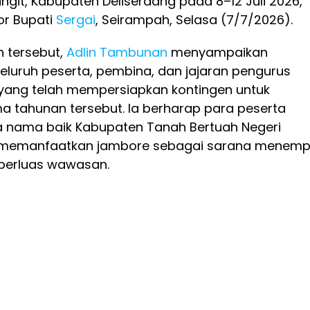
git, Kabupaten Deliserdang pada 8–12 Juli 2026,
or Bupati
Sergai
, Seirampah, Selasa (7/7/2026).
 tersebut,
Adlin Tambunan
menyampaikan
eluruh peserta, pembina, dan jajaran pengurus
yang telah mempersiapkan kontingen untuk
ma tahunan tersebut. Ia berharap para peserta
ama baik Kabupaten Tanah Bertuah Negeri
s memanfaatkan jambore sebagai sarana menem
perluas wawasan.