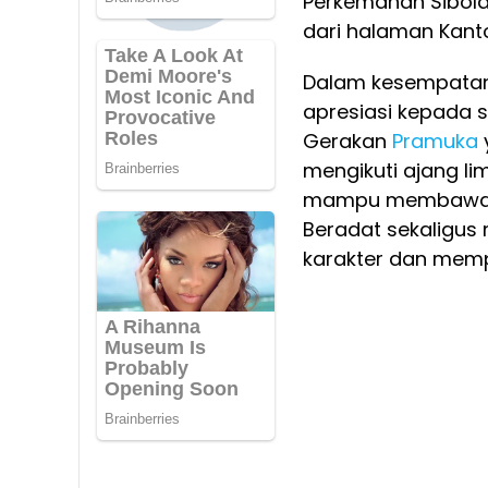
Perkemahan Sibolan
dari halaman Kant
Dalam kesempatan
apresiasi kepada s
Gerakan
Pramuka
mengikuti ajang li
mampu membawa n
Beradat sekaligu
karakter dan mem