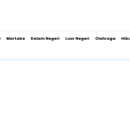
l
Martabe
Dalam Negeri
Luar Negeri
Olahraga
Hib