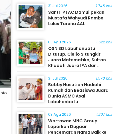
31 Jul 2026
1.748 kali
Santri PTAC Damulipekan
Mustafa Wahyudi Rambe
Lulus Taruna AAL
03 Agu 2026
1.622 kali
OSN SD Labuhanbatu
Ditutup, Ciello Situngkir
Juara Matematika, Sultan
Khadafi Juara IPA dan
Timothy Rangkuti Juara IPS
31 Jul 2026
1.570 kali
Bobby Nasution Hadiahi
Rumah dan Beasiswa Juara
info
Dunia ASMC Asal
Labuhanbatu
03 Agu 2026
1.207 kali
Wartawan MNC Group
Laporkan Dugaan
Pencemaran Nama Baik ke