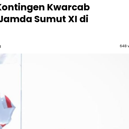
Kontingen Kwarcab
 Jamda Sumut XI di
648 
B