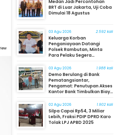
Medan Jadi Percontohan
BRT di Luar Jakarta, Uji Coba
Dimulai 18 Agustus
03 Agu 2026
2.592 kali
Keluarga Korban
Penganiayaan Datangi
view
Polsek Rambutan, Minta
Para Pelaku Segera
Ditangkap
03 Agu 2026
1.988 kali
Demo Berulang di Bank
Pematangsiantar,
Pengamat: Penutupan Akses
Kantor Bank Timbulkan Biaya
Ekonomi bagi Masyarakat
02 Agu 2026
1.902 kali
Silpa Capai Rp54, 3 Miliar
Lebih, Fraksi PDIP DPRD Karo
Tolak LPJ APBD 2025