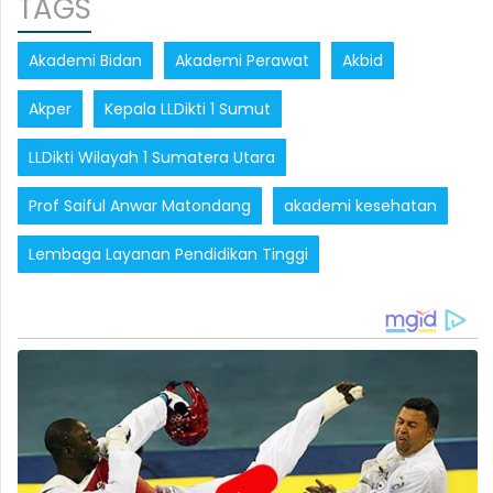
TAGS
Akademi Bidan
Akademi Perawat
Akbid
Akper
Kepala LLDikti 1 Sumut
LLDikti Wilayah 1 Sumatera Utara
Prof Saiful Anwar Matondang
akademi kesehatan
Lembaga Layanan Pendidikan Tinggi