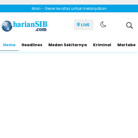
Iklan - Geser ke atas untuk melanjutkan
LIVE
Home
Headlines
Medan Sekitarnya
Kriminal
Martabe