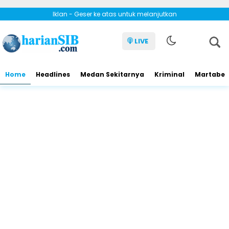
Iklan - Geser ke atas untuk melanjutkan
LIVE
Home
Headlines
Medan Sekitarnya
Kriminal
Martabe