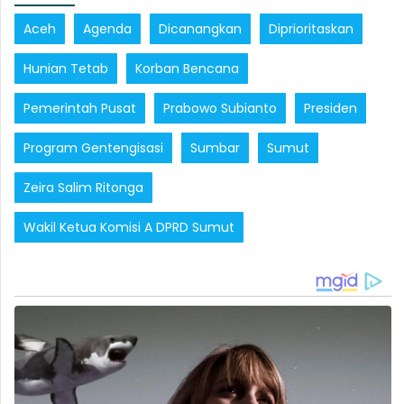
Aceh
Agenda
Dicanangkan
Diprioritaskan
Hunian Tetab
Korban Bencana
Pemerintah Pusat
Prabowo Subianto
Presiden
Program Gentengisasi
Sumbar
Sumut
Zeira Salim Ritonga
Wakil Ketua Komisi A DPRD Sumut