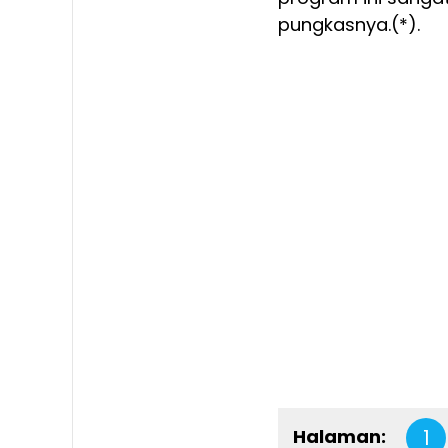
pungkasnya.(*).
Halaman:
1