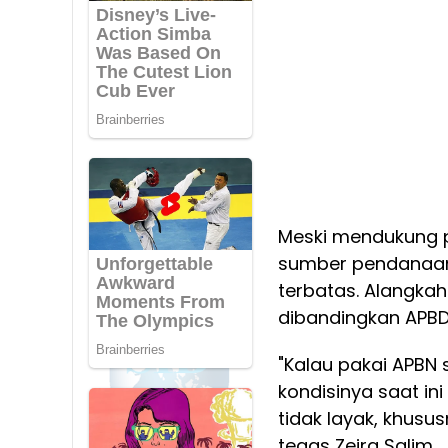
Meski mendukung p
sumber pendanaan
terbatas. Alangkah
dibandingkan APBD y
"Kalau pakai APBN
kondisinya saat in
tidak layak, khusus
tegas Zeira Salim.