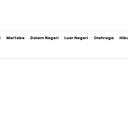
l
Martabe
Dalam Negeri
Luar Negeri
Olahraga
Hib