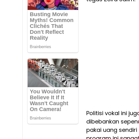
Politisi vokal ini
dibebankan sepenu
pakai uang sendiri 
program ini sanga