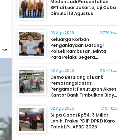
Medan Jadi Percontohan
BRT di Luar Jakarta, Uji Coba
Dimulai 18 Agustus
03 Agu 2026
2.775 kali
Keluarga Korban
Penganiayaan Datangi
view
Polsek Rambutan, Minta
Para Pelaku Segera
Ditangkap
03 Agu 2026
2.077 kali
Demo Berulang di Bank
Pematangsiantar,
Pengamat: Penutupan Akses
Kantor Bank Timbulkan Biaya
Ekonomi bagi Masyarakat
02 Agu 2026
2.011 kali
Silpa Capai Rp54, 3 Miliar
Lebih, Fraksi PDIP DPRD Karo
Tolak LPJ APBD 2025