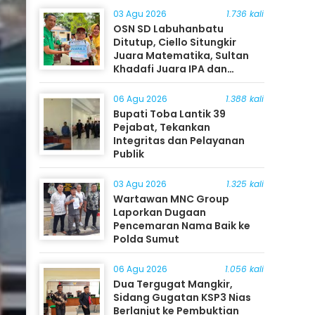
03 Agu 2026
1.736 kali
OSN SD Labuhanbatu
Ditutup, Ciello Situngkir
Juara Matematika, Sultan
Khadafi Juara IPA dan
Timothy Rangkuti Juara IPS
06 Agu 2026
1.388 kali
Bupati Toba Lantik 39
Pejabat, Tekankan
Integritas dan Pelayanan
Publik
03 Agu 2026
1.325 kali
Wartawan MNC Group
Laporkan Dugaan
Pencemaran Nama Baik ke
Polda Sumut
06 Agu 2026
1.056 kali
Dua Tergugat Mangkir,
Sidang Gugatan KSP3 Nias
Berlanjut ke Pembuktian