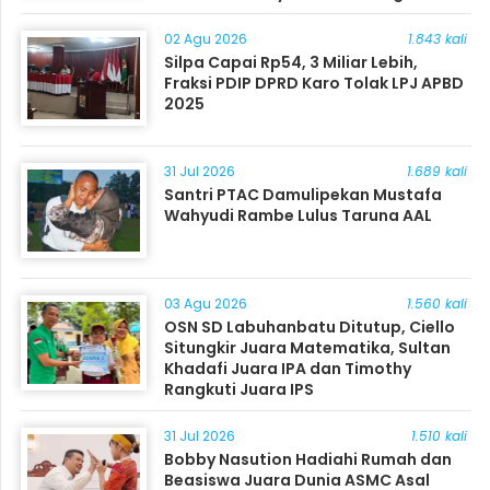
Masyarakat
02 Agu 2026
1.843 kali
Silpa Capai Rp54, 3 Miliar Lebih,
Fraksi PDIP DPRD Karo Tolak LPJ APBD
2025
31 Jul 2026
1.689 kali
Santri PTAC Damulipekan Mustafa
Wahyudi Rambe Lulus Taruna AAL
03 Agu 2026
1.560 kali
OSN SD Labuhanbatu Ditutup, Ciello
Situngkir Juara Matematika, Sultan
Khadafi Juara IPA dan Timothy
Rangkuti Juara IPS
31 Jul 2026
1.510 kali
Bobby Nasution Hadiahi Rumah dan
Beasiswa Juara Dunia ASMC Asal