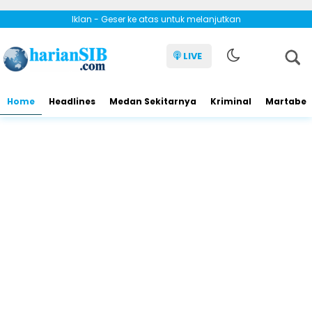
Iklan - Geser ke atas untuk melanjutkan
LIVE
Home
Headlines
Medan Sekitarnya
Kriminal
Martabe