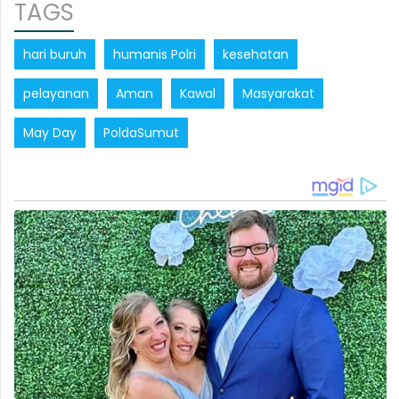
TAGS
hari buruh
humanis Polri
kesehatan
pelayanan
Aman
Kawal
Masyarakat
May Day
PoldaSumut