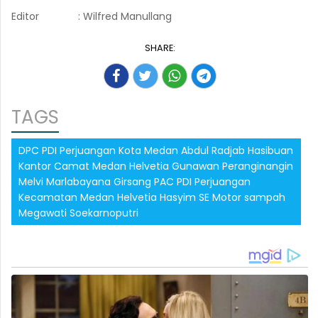
Editor
: Wilfred Manullang
SHARE:
TAGS
DPC PDI Perjuangan Kota Medan Abdul Radjab Hasibuan
Kantor Camat Medan Helvetia Gunawan Peranginangin
Melvi Marlabayana Girsang PAC PDI Perjuangan
Kecamatan Medan Helvetia Hasyim SE Motor sampah
Megawati Soekarnoputri