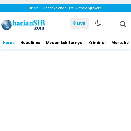
Iklan - Geser ke atas untuk melanjutkan
LIVE
Home
Headlines
Medan Sekitarnya
Kriminal
Martabe