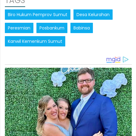
TAGS
Biro Hukum Pemprov Sumut
Desa Kelurahan
Peresmian
Posbankum
Babinsa
Kanwil Kemenkum Sumut