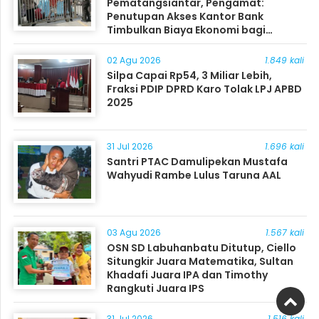
Pematangsiantar, Pengamat:
Penutupan Akses Kantor Bank
Timbulkan Biaya Ekonomi bagi
Masyarakat
02 Agu 2026
1.849 kali
Silpa Capai Rp54, 3 Miliar Lebih,
Fraksi PDIP DPRD Karo Tolak LPJ APBD
2025
31 Jul 2026
1.696 kali
Santri PTAC Damulipekan Mustafa
Wahyudi Rambe Lulus Taruna AAL
03 Agu 2026
1.567 kali
OSN SD Labuhanbatu Ditutup, Ciello
Situngkir Juara Matematika, Sultan
Khadafi Juara IPA dan Timothy
Rangkuti Juara IPS
31 Jul 2026
1.516 kali