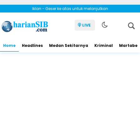
Iklan - Geser ke atas untuk melanjutkan
LIVE
Home
Headlines
Medan Sekitarnya
Kriminal
Martabe