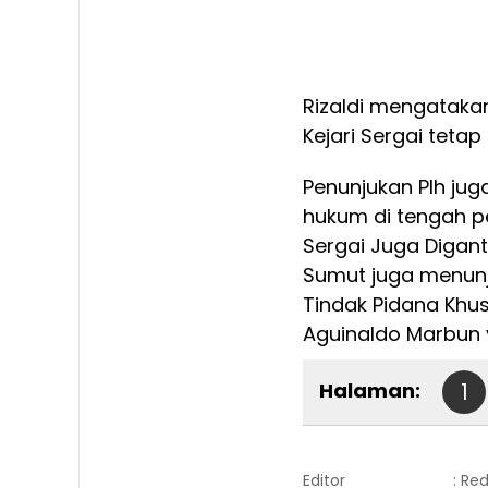
Rizaldi mengatakan
Kejari Sergai tetap
Penunjukan Plh jug
hukum di tengah pe
Sergai Juga Diganti
Sumut juga menunju
Tindak Pidana Khus
Aguinaldo Marbun 
Halaman:
1
Editor
: Re