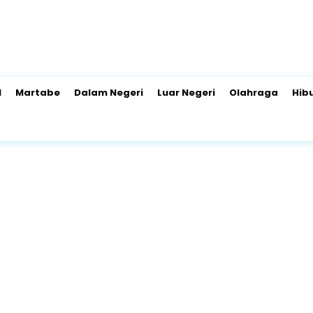
l
Martabe
Dalam Negeri
Luar Negeri
Olahraga
Hib