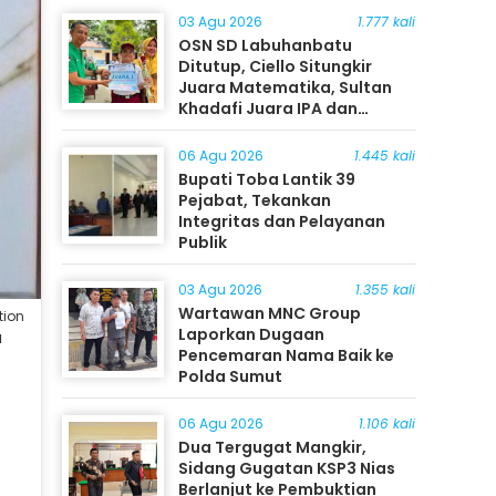
03 Agu 2026
1.777 kali
OSN SD Labuhanbatu
Ditutup, Ciello Situngkir
Juara Matematika, Sultan
Khadafi Juara IPA dan
Timothy Rangkuti Juara IPS
06 Agu 2026
1.445 kali
Bupati Toba Lantik 39
Pejabat, Tekankan
Integritas dan Pelayanan
Publik
03 Agu 2026
1.355 kali
Wartawan MNC Group
tion
Laporkan Dugaan
a
Pencemaran Nama Baik ke
Polda Sumut
06 Agu 2026
1.106 kali
Dua Tergugat Mangkir,
Sidang Gugatan KSP3 Nias
Berlanjut ke Pembuktian