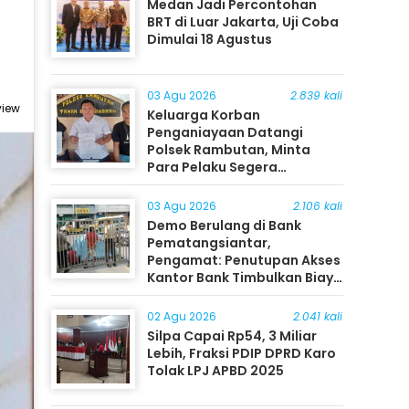
Medan Jadi Percontohan
BRT di Luar Jakarta, Uji Coba
Dimulai 18 Agustus
03 Agu 2026
2.839 kali
view
Keluarga Korban
Penganiayaan Datangi
Polsek Rambutan, Minta
Para Pelaku Segera
Ditangkap
03 Agu 2026
2.106 kali
Demo Berulang di Bank
Pematangsiantar,
Pengamat: Penutupan Akses
Kantor Bank Timbulkan Biaya
Ekonomi bagi Masyarakat
02 Agu 2026
2.041 kali
Silpa Capai Rp54, 3 Miliar
Lebih, Fraksi PDIP DPRD Karo
Tolak LPJ APBD 2025