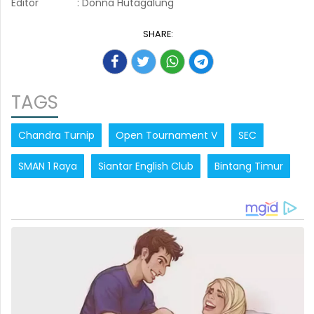
Editor
: Donna Hutagalung
SHARE:
TAGS
Chandra Turnip
Open Tournament V
SEC
SMAN 1 Raya
Siantar English Club
Bintang Timur