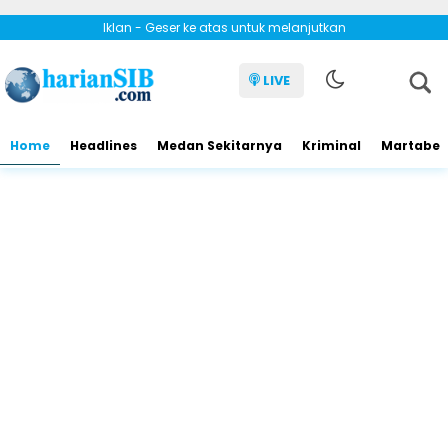
Iklan - Geser ke atas untuk melanjutkan
LIVE
Home
Headlines
Medan Sekitarnya
Kriminal
Martabe