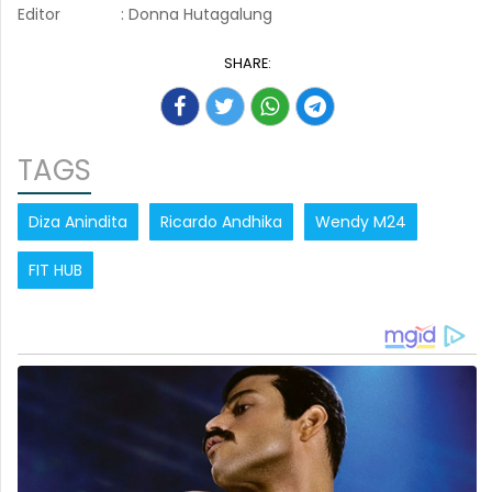
Editor
: Donna Hutagalung
SHARE:
TAGS
Diza Anindita
Ricardo Andhika
Wendy M24
FIT HUB