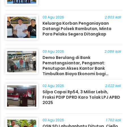
03 Agu 2026
2.803 kali
Keluarga Korban Penganiayaan
Datangi Polsek Rambutan, Minta
Para Pelaku Segera Ditangkap
03 Agu 2026
2.089 kali
Demo Berulang di Bank
Pematangsiantar, Pengamat:
Penutupan Akses Kantor Bank
Timbulkan Biaya Ekonomi bagi
Masyarakat
02 Agu 2026
2.022 kali
Silpa Capai Rp54, 3 Miliar Lebih,
Fraksi PDIP DPRD Karo Tolak LPJ APBD
2025
03 Agu 2026
1.762 kali
OSN SD Labuhanbatu Ditutup, Ciello