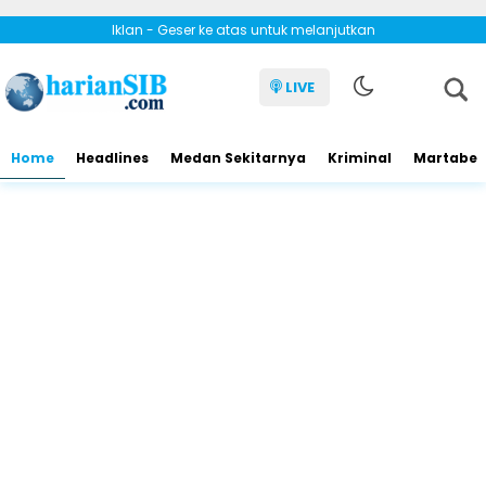
Iklan - Geser ke atas untuk melanjutkan
LIVE
Home
Headlines
Medan Sekitarnya
Kriminal
Martabe