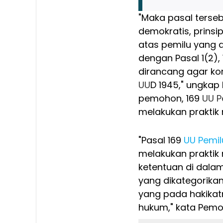
"Maka pasal terse
demokratis, prinsi
atas pemilu yang a
dengan Pasal 1(2), 1
dirancang agar kom
UU
D 1945," ungkap
pemohon, 169
UU
P
melakukan praktik
"Pasal 169
UU
Pemil
melakukan praktik
ketentuan di dala
yang dikategorikan
yang pada hakikat
hukum," kata Pemo