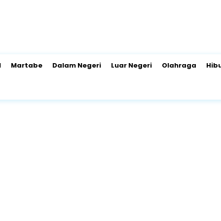
l
Martabe
Dalam Negeri
Luar Negeri
Olahraga
Hib