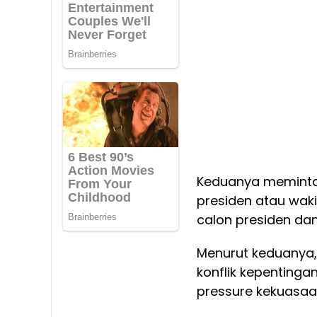
Keduanya memint
presiden atau waki
calon presiden dan
Menurut keduanya, 
konflik kepenting
pressure kekuasaan