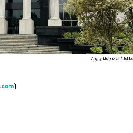
Anggi Muliawati/deti
B.com
)