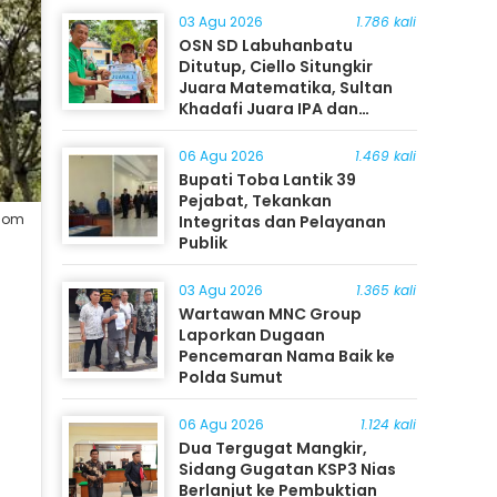
03 Agu 2026
1.786 kali
OSN SD Labuhanbatu
Ditutup, Ciello Situngkir
Juara Matematika, Sultan
Khadafi Juara IPA dan
Timothy Rangkuti Juara IPS
06 Agu 2026
1.469 kali
Bupati Toba Lantik 39
Pejabat, Tekankan
kcom
Integritas dan Pelayanan
Publik
03 Agu 2026
1.365 kali
Wartawan MNC Group
Laporkan Dugaan
Pencemaran Nama Baik ke
Polda Sumut
06 Agu 2026
1.124 kali
Dua Tergugat Mangkir,
Sidang Gugatan KSP3 Nias
Berlanjut ke Pembuktian