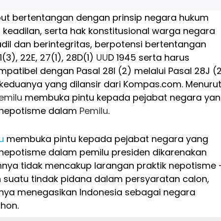
but bertentangan dengan prinsip negara hukum
p keadilan, serta hak konstitusional warga negara
dil dan berintegritas, berpotensi bertentangan
(3), 22E, 27(1), 28D(1)
UU
D 1945 serta harus
patibel dengan Pasal 28I (2) melalui Pasal 28J (
 keduanya yang dilansir dari Kompas.com. Menuru
emilu
membuka pintu kepada pejabat negara ya
 nepotisme dalam
Pemilu
.
u
membuka pintu kepada pejabat negara yang
 nepotisme dalam pemilu presiden dikarenakan
mnya tidak mencakup larangan praktik nepotisme 
 suatu tindak pidana dalam persyaratan calon,
nya menegasikan Indonesia sebagai negara
hon.