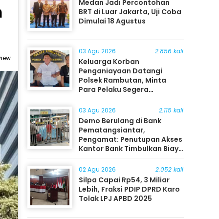
Medan Jadi Percontohan
m
BRT di Luar Jakarta, Uji Coba
Dimulai 18 Agustus
03 Agu 2026
2.856 kali
view
Keluarga Korban
Penganiayaan Datangi
Polsek Rambutan, Minta
Para Pelaku Segera
Ditangkap
03 Agu 2026
2.115 kali
Demo Berulang di Bank
Pematangsiantar,
Pengamat: Penutupan Akses
Kantor Bank Timbulkan Biaya
Ekonomi bagi Masyarakat
02 Agu 2026
2.052 kali
Silpa Capai Rp54, 3 Miliar
Lebih, Fraksi PDIP DPRD Karo
Tolak LPJ APBD 2025