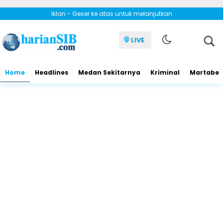
Iklan - Geser ke atas untuk melanjutkan
LIVE
Home
Headlines
Medan Sekitarnya
Kriminal
Martabe