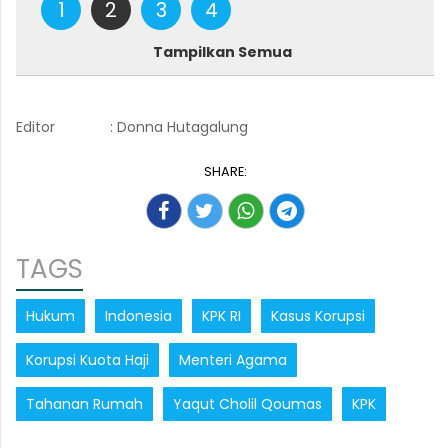
1
2
3
4
Tampilkan Semua
Editor
: Donna Hutagalung
SHARE:
TAGS
Hukum
Indonesia
KPK RI
Kasus Korupsi
Korupsi Kuota Haji
Menteri Agama
Tahanan Rumah
Yaqut Cholil Qoumas
KPK