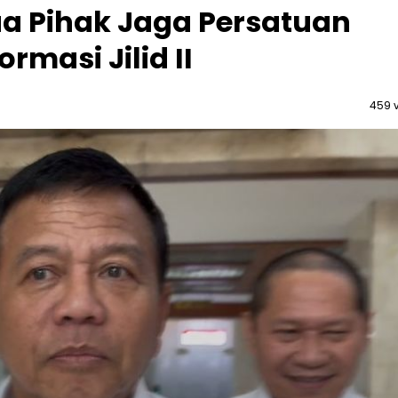
a Pihak Jaga Persatuan
rmasi Jilid II
459 