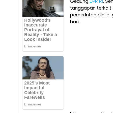
Gedung
DPR RI
, Se
tanggapan terkait
pemerintah dinilai
hari.