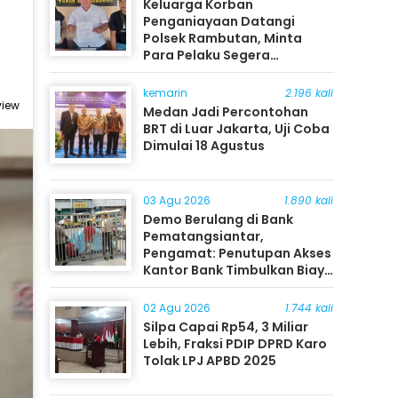
Keluarga Korban
Penganiayaan Datangi
Polsek Rambutan, Minta
Para Pelaku Segera
Ditangkap
kemarin
2.196 kali
view
Medan Jadi Percontohan
BRT di Luar Jakarta, Uji Coba
Dimulai 18 Agustus
03 Agu 2026
1.890 kali
Demo Berulang di Bank
Pematangsiantar,
Pengamat: Penutupan Akses
Kantor Bank Timbulkan Biaya
Ekonomi bagi Masyarakat
02 Agu 2026
1.744 kali
Silpa Capai Rp54, 3 Miliar
Lebih, Fraksi PDIP DPRD Karo
Tolak LPJ APBD 2025