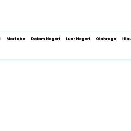
l
Martabe
Dalam Negeri
Luar Negeri
Olahraga
Hib