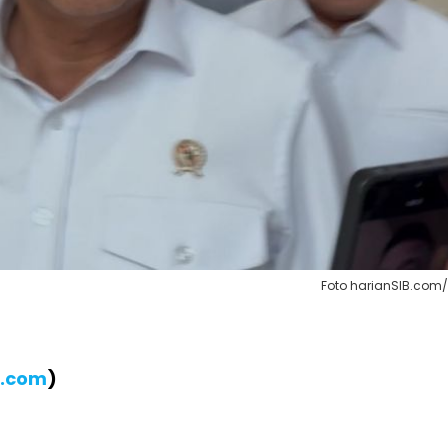
Foto harianSIB.com
B.com
)