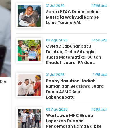
31 Jul 2026
1.598 kali
Santri PTAC Damulipekan
Mustafa Wahyudi Rambe
Lulus Taruna AAL
03 Agu 2026
1.458 kali
OSN SD Labuhanbatu
Ditutup, Ciello Situngkir
Juara Matematika, Sultan
Khadafi Juara IPA dan
Timothy Rangkuti Juara IPS
31 Jul 2026
1.415 kali
Bobby Nasution Hadiahi
/Dok
Rumah dan Beasiswa Juara
Dunia ASMC Asal
Labuhanbatu
03 Agu 2026
1.099 kali
Wartawan MNC Group
Laporkan Dugaan
Pencemaran Nama Baik ke