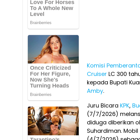
Komisi Pemberanta
Cruiser
LC 300 tah
kepada Bupati Kuan
Amby
.
Juru Bicara
KPK
,
Bud
(7/7/2026) melan
diduga diberikan o
Suhardiman. Mobil 
(4/7/2026) sebaga