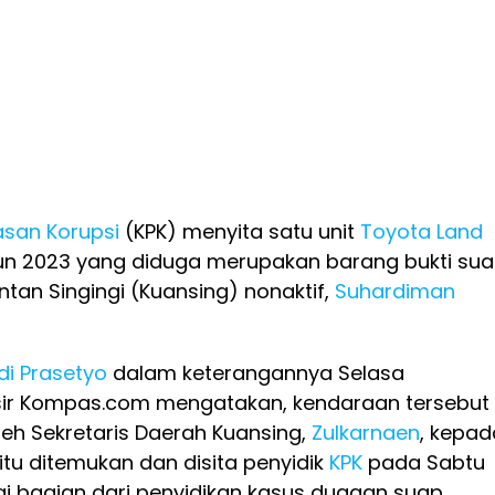
san Korupsi
(KPK) menyita satu unit
Toyota Land
un 2023 yang diduga merupakan barang bukti su
tan Singingi (Kuansing) nonaktif,
Suhardiman
i Prasetyo
dalam keterangannya Selasa
sir Kompas.com mengatakan, kendaraan tersebut
leh Sekretaris Daerah Kuansing,
Zulkarnaen
, kepad
itu ditemukan dan disita penyidik
KPK
pada Sabtu
i bagian dari penyidikan kasus dugaan suap.