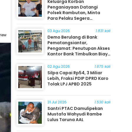
Keluarga Korban
Penganiayaan Datangi
Polsek Rambutan, Minta
Para Pelaku Segera
Ditangkap
03 Agu 2026
1.831 kali
view
Demo Berulang di Bank
Pematangsiantar,
Pengamat: Penutupan Akses
Kantor Bank Timbulkan Biaya
Ekonomi bagi Masyarakat
02 Agu 2026
1.675 kali
Silpa Capai Rp54, 3 Miliar
Lebih, Fraksi PDIP DPRD Karo
Tolak LPJ APBD 2025
31 Jul 2026
1.530 kali
Santri PTAC Damulipekan
Mustafa Wahyudi Rambe
Lulus Taruna AAL