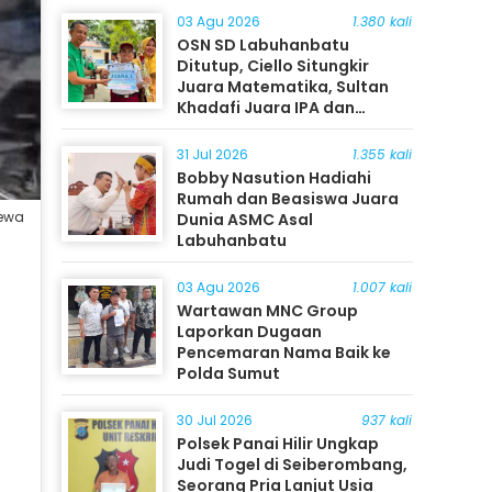
03 Agu 2026
1.380 kali
OSN SD Labuhanbatu
Ditutup, Ciello Situngkir
Juara Matematika, Sultan
Khadafi Juara IPA dan
Timothy Rangkuti Juara IPS
31 Jul 2026
1.355 kali
Bobby Nasution Hadiahi
Rumah dan Beasiswa Juara
mewa
Dunia ASMC Asal
Labuhanbatu
03 Agu 2026
1.007 kali
Wartawan MNC Group
Laporkan Dugaan
Pencemaran Nama Baik ke
Polda Sumut
30 Jul 2026
937 kali
Polsek Panai Hilir Ungkap
Judi Togel di Seiberombang,
Seorang Pria Lanjut Usia