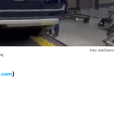
Foto: dok/Isti
PK.
B.com
)