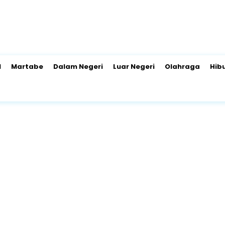
l
Martabe
Dalam Negeri
Luar Negeri
Olahraga
Hib