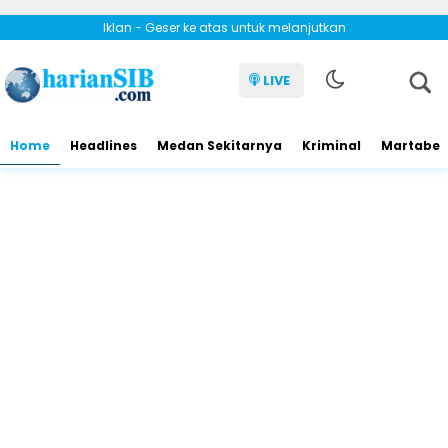
Iklan - Geser ke atas untuk melanjutkan
LIVE
Home
Headlines
Medan Sekitarnya
Kriminal
Martabe