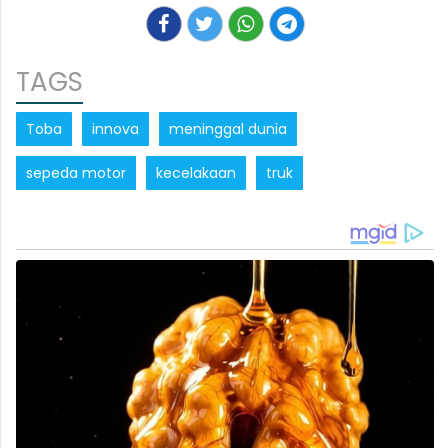
TAGS
Toba
innova
meninggal dunia
sepeda motor
kecelakaan
truk