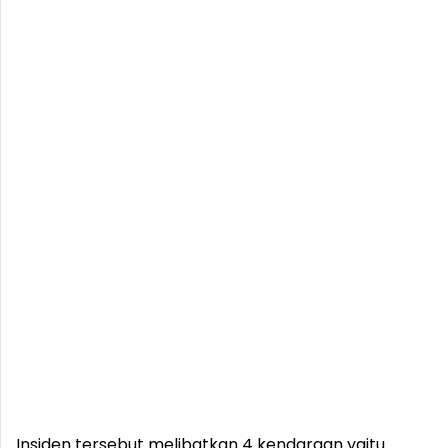
Insiden tersebut melibatkan 4 kendaraan yaitu