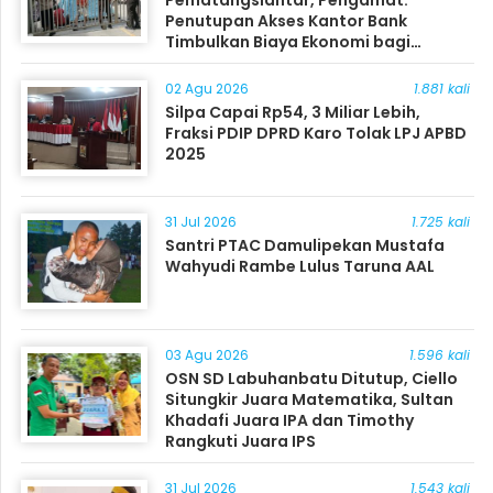
Pematangsiantar, Pengamat:
Penutupan Akses Kantor Bank
Timbulkan Biaya Ekonomi bagi
Masyarakat
02 Agu 2026
1.881 kali
Silpa Capai Rp54, 3 Miliar Lebih,
Fraksi PDIP DPRD Karo Tolak LPJ APBD
2025
31 Jul 2026
1.725 kali
Santri PTAC Damulipekan Mustafa
Wahyudi Rambe Lulus Taruna AAL
03 Agu 2026
1.596 kali
OSN SD Labuhanbatu Ditutup, Ciello
Situngkir Juara Matematika, Sultan
Khadafi Juara IPA dan Timothy
Rangkuti Juara IPS
31 Jul 2026
1.543 kali