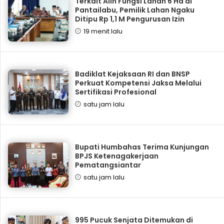
Terkait Alih Fungsi Lahan 6 Ha di
Pantailabu, Pemilik Lahan Ngaku
Ditipu Rp 1,1 M Pengurusan Izin
19 menit lalu
Badiklat Kejaksaan RI dan BNSP
Perkuat Kompetensi Jaksa Melalui
Sertifikasi Profesional
satu jam lalu
Bupati Humbahas Terima Kunjungan
BPJS Ketenagakerjaan
Pematangsiantar
satu jam lalu
995 Pucuk Senjata Ditemukan di