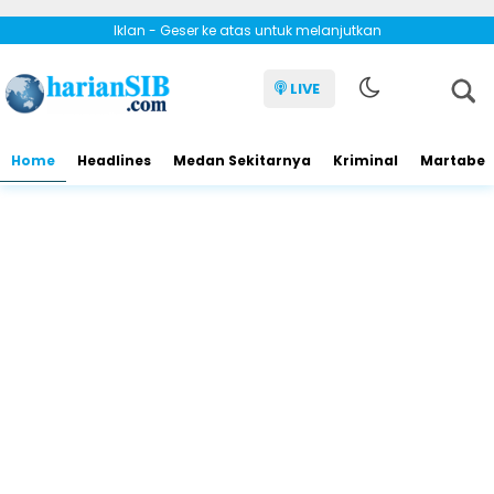
Iklan - Geser ke atas untuk melanjutkan
LIVE
Home
Headlines
Medan Sekitarnya
Kriminal
Martabe