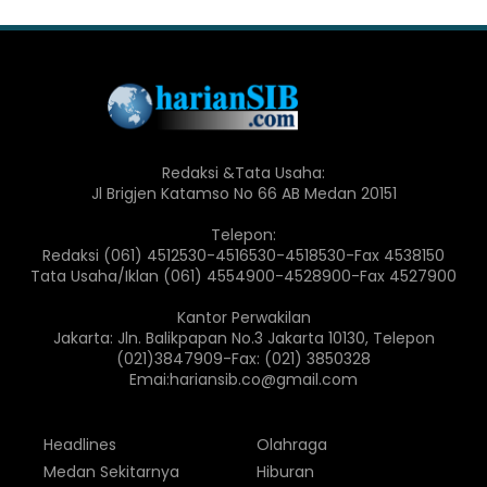
Redaksi &Tata Usaha:
Jl Brigjen Katamso No 66 AB Medan 20151
Telepon:
Redaksi (061) 4512530-4516530-4518530-Fax 4538150
Tata Usaha/Iklan (061) 4554900-4528900-Fax 4527900
Kantor Perwakilan
Jakarta: Jln. Balikpapan No.3 Jakarta 10130, Telepon
(021)3847909-Fax: (021) 3850328
Emai:hariansib.co@gmail.com
Headlines
Olahraga
Medan Sekitarnya
Hiburan