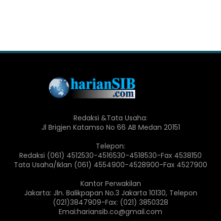
Redaksi &Tata Usaha:
Jl Brigjen Katamso No 66 AB Medan 20151
Telepon:
Redaksi (061) 4512530-4516530-4518530-Fax 4538150
Tata Usaha/Iklan (061) 4554900-4528900-Fax 4527900
Kantor Perwakilan
Jakarta: Jln. Balikpapan No.3 Jakarta 10130, Telepon
(021)3847909-Fax: (021) 3850328
Emai:hariansib.co@gmail.com