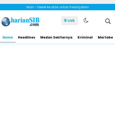
Iklan - Geser ke atas untuk melanjutkan
LIVE
Home
Headlines
Medan Sekitarnya
Kriminal
Martabe