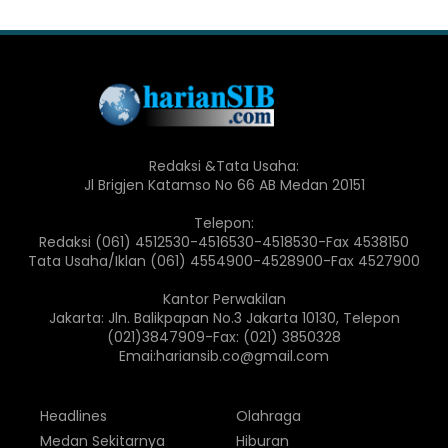
Redaksi &Tata Usaha:
Jl Brigjen Katamso No 66 AB Medan 20151
Telepon:
Redaksi (061) 4512530-4516530-4518530-Fax 4538150
Tata Usaha/Iklan (061) 4554900-4528900-Fax 4527900
Kantor Perwakilan
Jakarta: Jln. Balikpapan No.3 Jakarta 10130, Telepon
(021)3847909-Fax: (021) 3850328
Emai:hariansib.co@gmail.com
Headlines
Olahraga
Medan Sekitarnya
Hiburan