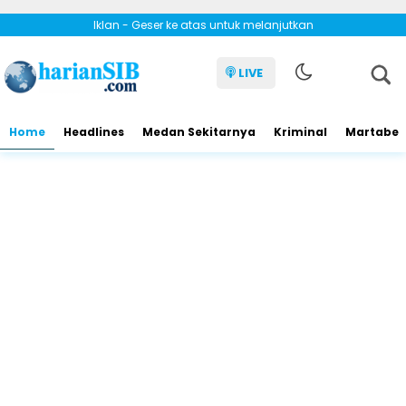
Iklan - Geser ke atas untuk melanjutkan
LIVE
Home
Headlines
Medan Sekitarnya
Kriminal
Martabe