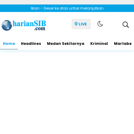
Iklan - Geser ke atas untuk melanjutkan
LIVE
Home
Headlines
Medan Sekitarnya
Kriminal
Martabe