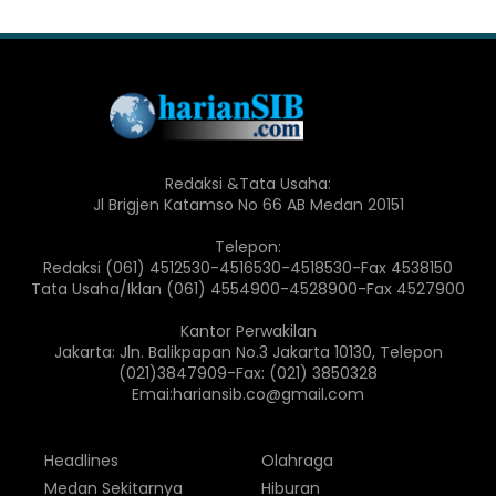
Redaksi &Tata Usaha:
Jl Brigjen Katamso No 66 AB Medan 20151
Telepon:
Redaksi (061) 4512530-4516530-4518530-Fax 4538150
Tata Usaha/Iklan (061) 4554900-4528900-Fax 4527900
Kantor Perwakilan
Jakarta: Jln. Balikpapan No.3 Jakarta 10130, Telepon
(021)3847909-Fax: (021) 3850328
Emai:hariansib.co@gmail.com
Headlines
Olahraga
Medan Sekitarnya
Hiburan