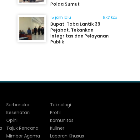
Polda Sumut
15 jam lalu
972 kali
Bupati Toba Lantik 39
Pejabat, Tekankan
Integritas dan Pelayanan
Publik
Serbaneka
Teknologi
Kesehatan
Profil
Opini
Komunitas
a
Tajuk Rencana
Kuliner
Mimbar Agama
Laporan Khusus