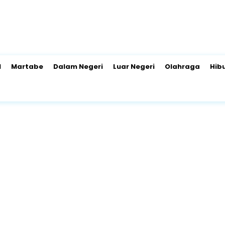
l
Martabe
Dalam Negeri
Luar Negeri
Olahraga
Hib