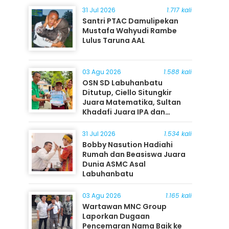
31 Jul 2026
1.717 kali
Santri PTAC Damulipekan
Mustafa Wahyudi Rambe
Lulus Taruna AAL
03 Agu 2026
1.588 kali
OSN SD Labuhanbatu
Ditutup, Ciello Situngkir
Juara Matematika, Sultan
Khadafi Juara IPA dan
Timothy Rangkuti Juara IPS
31 Jul 2026
1.534 kali
Bobby Nasution Hadiahi
Rumah dan Beasiswa Juara
Dunia ASMC Asal
Labuhanbatu
03 Agu 2026
1.165 kali
Wartawan MNC Group
Laporkan Dugaan
Pencemaran Nama Baik ke