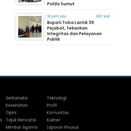
Polda Sumut
16 jam lalu
997 kali
Bupati Toba Lantik 39
Pejabat, Tekankan
Integritas dan Pelayanan
Publik
Serbaneka
Teknologi
Kesehatan
Profil
Opini
Komunitas
a
Tajuk Rencana
Kuliner
Mimbar Agama
Laporan Khusus