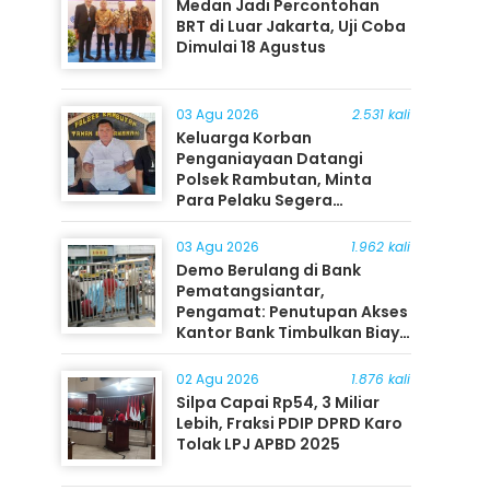
Medan Jadi Percontohan
BRT di Luar Jakarta, Uji Coba
Dimulai 18 Agustus
03 Agu 2026
2.531 kali
Keluarga Korban
Penganiayaan Datangi
Polsek Rambutan, Minta
Para Pelaku Segera
Ditangkap
03 Agu 2026
1.962 kali
Demo Berulang di Bank
Pematangsiantar,
Pengamat: Penutupan Akses
Kantor Bank Timbulkan Biaya
Ekonomi bagi Masyarakat
02 Agu 2026
1.876 kali
Silpa Capai Rp54, 3 Miliar
Lebih, Fraksi PDIP DPRD Karo
Tolak LPJ APBD 2025