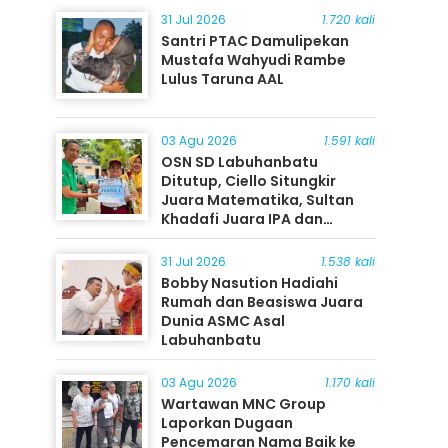
31 Jul 2026
1.720 kali
Santri PTAC Damulipekan
Mustafa Wahyudi Rambe
Lulus Taruna AAL
03 Agu 2026
1.591 kali
OSN SD Labuhanbatu
Ditutup, Ciello Situngkir
Juara Matematika, Sultan
Khadafi Juara IPA dan
Timothy Rangkuti Juara IPS
31 Jul 2026
1.538 kali
Bobby Nasution Hadiahi
Rumah dan Beasiswa Juara
Dunia ASMC Asal
Labuhanbatu
03 Agu 2026
1.170 kali
Wartawan MNC Group
Laporkan Dugaan
Pencemaran Nama Baik ke