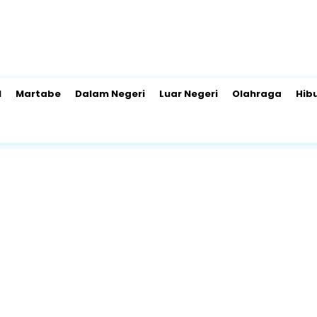
l
Martabe
Dalam Negeri
Luar Negeri
Olahraga
Hib