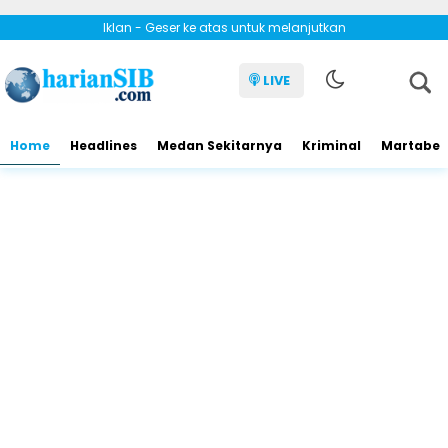
Iklan - Geser ke atas untuk melanjutkan
LIVE
Home
Headlines
Medan Sekitarnya
Kriminal
Martabe