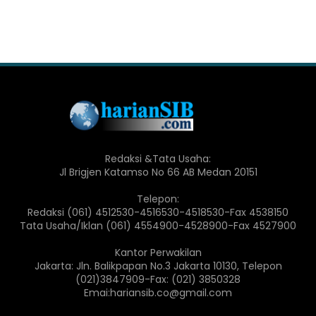
Redaksi &Tata Usaha:
Jl Brigjen Katamso No 66 AB Medan 20151
Telepon:
Redaksi (061) 4512530-4516530-4518530-Fax 4538150
Tata Usaha/Iklan (061) 4554900-4528900-Fax 4527900
Kantor Perwakilan
Jakarta: Jln. Balikpapan No.3 Jakarta 10130, Telepon
(021)3847909-Fax: (021) 3850328
Emai:hariansib.co@gmail.com